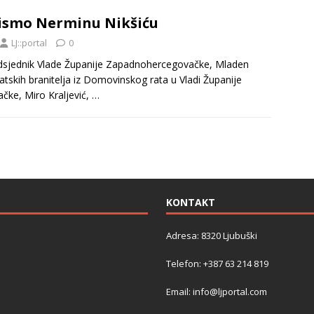
ismo Nerminu Nikšiću
LJ::portal
0
dsjednik Vlade Županije Zapadnohercegovačke, Mladen
vatskih branitelja iz Domovinskog rata u Vladi Županije
ke, Miro Kraljević,
…
KONTAKT
Adresa: 8320 Ljubuški
Telefon: +387 63 214 819
Email: info@ljportal.com