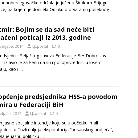
padnohercegovačke održala je jučer u Širokom Brijegu
nice, na kojem je donijela Odluku o otvaranju posebnog
…
mir: Bojim se da sad neće biti
laćeni poticaji iz 2013. godine
veljače, 2014
LJ::portal
0
edsjednik Seljačkog saveza Federacije BiH Dobroslav
r izjavio je za Fenu da su i poljoprivrednici u lošem
aju, kao i
…
općenje predsjednika HSS-a povodom
ira u Federaciji BiH
eljače, 2014
LJ::portal
0
 jasne socijalne intencije koju su u početku imali
jednici u Tuzli daljnja eksploatacija “bosanskog proljeća”,
ela je jasnu političku
…