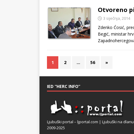
Otvoreno p
3 siječnja, 2014
Zdenko Ćosić, pre
Begić, ministar hr
Zapadnohercegovač
1
2
…
56
»
IED “HERC INFO”
Ljubuški portal – ljportal.com | Ljubuški na dlanu
2009-2025