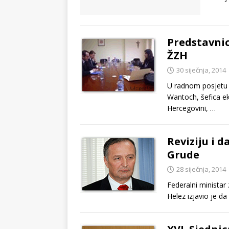
Predstavnic
ŽZH
30 siječnja, 2014
U radnom posjetu 
Wantoch, šefica e
Hercegovini,
…
Reviziju i d
Grude
28 siječnja, 2014
Federalni ministar 
Helez izjavio je d