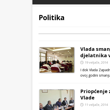
Politika
Vlada smanj
djelatnika 
19 veljače, 2014
I dok Vlada Zapad
ovoj godini smanj
Priopćenje 
Vlade
11 veljače, 2014