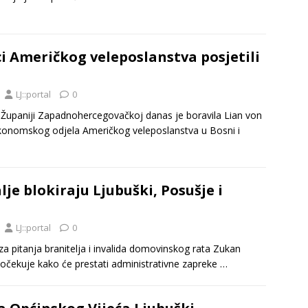
i Američkog veleposlanstva posjetili
LJ::portal
0
Županiji Zapadnohercegovačkoj danas je boravila Lian von
konomskog odjela Američkog veleposlanstva u Bosni i
alje blokiraju Ljubuški, Posušje i
LJ::portal
0
za pitanja branitelja i invalida domovinskog rata Zukan
a očekuje kako će prestati administrativne zapreke
…