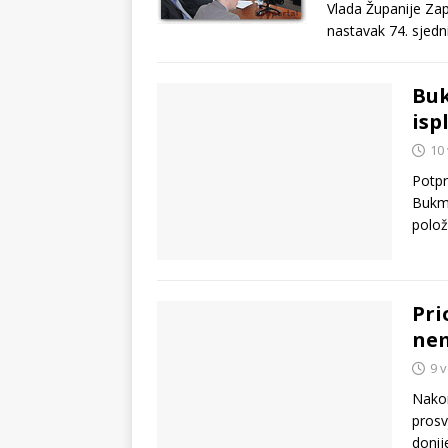
Vlada Županije Za
nastavak 74. sjed
Buk
isp
10 
Potpr
Bukmi
polož
Pri
nem
9 v
Nakon
prosv
donij