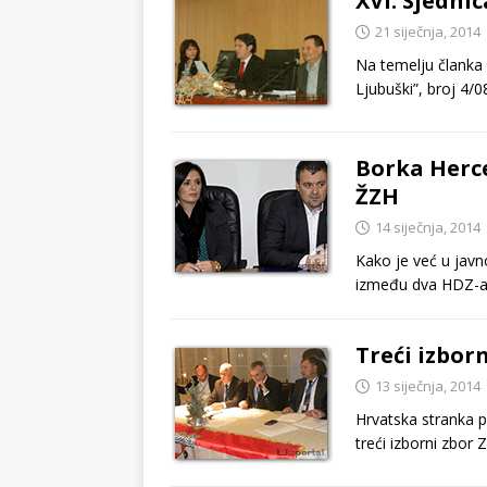
XVI. Sjedni
21 siječnja, 2014
Na temelju članka 
Ljubuški”, broj 4
Borka Herce
ŽZH
14 siječnja, 2014
Kako je već u jav
između dva HDZ-a 
Treći izbor
13 siječnja, 2014
Hrvatska stranka p
treći izborni zbo