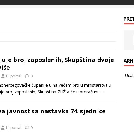
PRE
uje broj zaposlenih, Skupština dvoje
ARH
više
LJ::portal
0
nohercegovačke županije u najvećem broju ministarstva u
uje broj zaposlenih, Skupština ZHŽ-a će u proračunu
…
za javnost sa nastavka 74. sjednice
LJ::portal
0