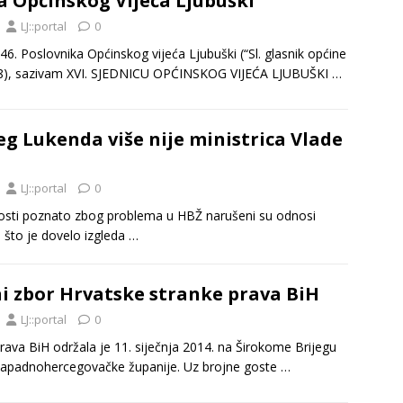
ca Općinskog Vijeća Ljubuški
LJ::portal
0
46. Poslovnika Općinskog vijeća Ljubuški (“Sl. glasnik općine
/08), sazivam XVI. SJEDNICU OPĆINSKOG VIJEĆA LJUBUŠKI
…
g Lukenda više nije ministrica Vlade
LJ::portal
0
nosti poznato zbog problema u HBŽ narušeni su odnosi
što je dovelo izgleda
…
ni zbor Hrvatske stranke prava BiH
LJ::portal
0
rava BiH održala je 11. siječnja 2014. na Širokome Brijegu
r Zapadnohercegovačke županije. Uz brojne goste
…