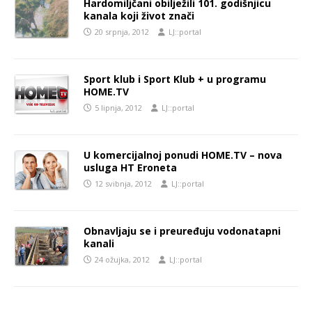
Hardomiljčani obilježili 101. godišnjicu
kanala koji život znači
20 srpnja, 2012
LJ::portal
Sport klub i Sport Klub + u programu
HOME.TV
5 lipnja, 2012
LJ::portal
U komercijalnoj ponudi HOME.TV – nova
usluga HT Eroneta
12 svibnja, 2012
LJ::portal
Obnavljaju se i preuređuju vodonatapni
kanali
24 ožujka, 2012
LJ::portal