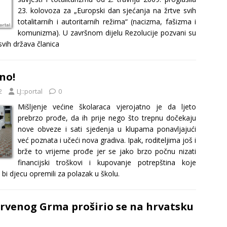
23. kolovoza za „Europski dan sjećanja na žrtve svih
totalitarnih i autoritarnih režima“ (nacizma, fašizma i
komunizma). U završnom dijelu Rezolucije pozvani su
svih država članica
no!
2
LJ::portal
0
Mišljenje većine školaraca vjerojatno je da ljeto
prebrzo prođe, da ih prije nego što trepnu dočekaju
nove obveze i sati sjedenja u klupama ponavljajući
već poznata i učeći nova gradiva. Ipak, roditeljima još i
brže to vrijeme prođe jer se jako brzo počnu nizati
financijski troškovi i kupovanje potrepština koje
 bi djecu opremili za polazak u školu.
rvenog Grma proširio se na hrvatsku