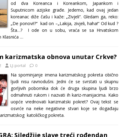
od dva Koreanca i Koreankom, Japankom i
Suputnicom azijske građe. Jedemo, kad ovaj jedan
koreanac diže čašu i kaže: „Zivjeli“. Gledam ga, reko:
„De ponovi!?“ kad on –„Lakija, zivjeli, haha!“ Od kud ?
Šta…? I ode on u sobu, vraća se sa Hrvatskom
 Klasnića …
am karizmatska obnova unutar Crkve?
2
LJ::portal
0
Na spominjanje imena karizmatskog pokreta obično
ljudi nisu ravnodušni. Jedni će se svrstati u skupnu
gorljivih pobornika dok će druga skupina ljudi brzo
odmahnuti rukom i nazvati ih kariz-manijacima. Kako
uopće vrednovati karizmatski pokret? Ovaj tekst se
osvrće na neke negativne stvari koje se događaju
karizmatskog katoličkog pokreta.
A: Siledžije slave treći rođendan