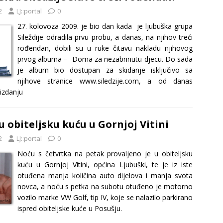
2
LJ::portal
0
27. kolovoza 2009. je bio dan kada je ljubuška grupa
Sileždije odradila prvu probu, a danas, na njihov treći
rođendan, dobili su u ruke čitavu nakladu njihovog
prvog albuma – Doma za nezabrinutu djecu. Do sada
je album bio dostupan za skidanje isključivo sa
njihove stranice www.siledzije.com, a od danas
 izdanju
u obiteljsku kuću u Gornjoj Vitini
2
LJ::portal
0
Noću s četvrtka na petak provaljeno je u obiteljsku
kuću u Gornjoj Vitini, općina Ljubuški, te je iz iste
otuđena manja količina auto dijelova i manja svota
novca, a noću s petka na subotu otuđeno je motorno
vozilo marke VW Golf, tip IV, koje se nalazilo parkirano
ispred obiteljske kuće u Posušju.