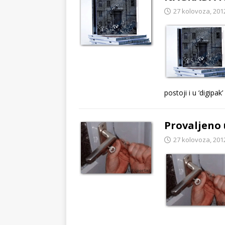
27 kolovoza, 201
postoji i u ‘digipak’
Provaljeno 
27 kolovoza, 201