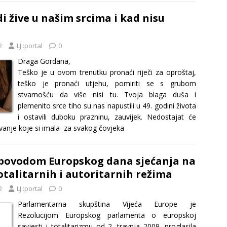
di žive u našim srcima i kad nisu
2
LJ::portal
0
Draga Gordana,
Teško je u ovom trenutku pronaći riječi za oproštaj,
teško je pronaći utjehu, pomiriti se s grubom
stvarnošću da više nisi tu. Tvoja blaga duša i
plemenito srce tiho su nas napustili u 49. godini života
i ostavili duboku prazninu, zauvijek. Nedostajat će
vanje koje si imala za svakog čovjeka
 povodom Europskog dana sjećanja na
totalitarnih i autoritarnih režima
2
LJ::portal
0
Parlamentarna skupština Vijeća Europe je
Rezolucijom Europskog parlamenta o europskoj
savjesti i totalitarizmu od 2. travnja 2009. proglasila