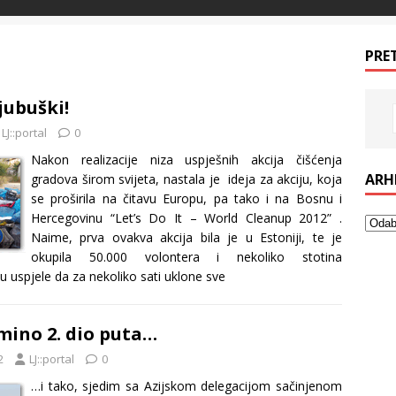
PRE
Ljubuški!
LJ::portal
0
Nakon realizacije niza uspješnih akcija čišćenja
ARH
gradova širom svijeta, nastala je ideja za akciju, koja
se proširila na čitavu Europu, pa tako i na Bosnu i
Hercegovinu “Let’s Do It – World Cleanup 2012” .
Naime, prva ovakva akcija bila je u Estoniji, te je
okupila 50.000 volontera i nekoliko stotina
su uspjele da za nekoliko sati uklone sve
mino 2. dio puta…
2
LJ::portal
0
…i tako, sjedim sa Azijskom delegacijom sačinjenom