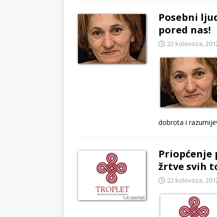
Posebni lju
pored nas!
22 kolovoza, 201
dobrota i razumije
Priopćenje
žrtve svih 
22 kolovoza, 201