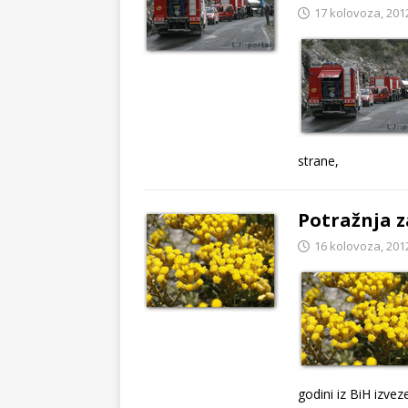
17 kolovoza, 201
strane,
Potražnja z
16 kolovoza, 201
godini iz BiH izvez