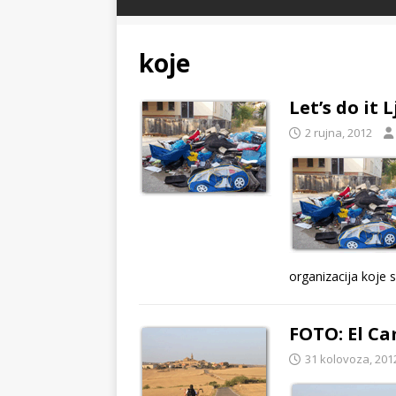
koje
Let’s do it 
2 rujna, 2012
organizacija koje 
FOTO: El Ca
31 kolovoza, 201