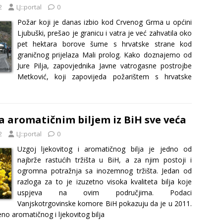
2
LJ::portal
0
Požar koji je danas izbio kod Crvenog Grma u općini
Ljubuški, prešao je granicu i vatra je već zahvatila oko
pet hektara borove šume s hrvatske strane kod
graničnog prijelaza Mali prolog. Kako doznajemo od
Jure Pilja, zapovjednika Javne vatrogasne postrojbe
Metković, koji zapovijeda požarištem s hrvatske
a aromatičnim biljem iz BiH sve veća
2
LJ::portal
0
Uzgoj ljekovitog i aromatičnog bilja je jedno od
najbrže rastućih tržišta u BiH, a za njim postoji i
ogromna potražnja sa inozemnog tržišta. Jedan od
razloga za to je izuzetno visoka kvaliteta bilja koje
uspjeva na ovim područjima. Podaci
Vanjskotrgovinske komore BiH pokazuju da je u 2011.
eno aromatičnog i ljekovitog bilja