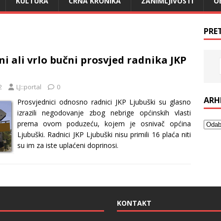
KULTURA
CRNA KRONIKA
ZANIMLJIVOSTI
O
PRE
i ali vrlo bučni prosvjed radnika JKP
2
LJ::portal
0
ARH
Prosvjednici odnosno radnici JKP Ljubuški su glasno
izrazili negodovanje zbog nebrige općinskih vlasti
prema ovom poduzeću, kojem je osnivač općina
Ljubuški. Radnici JKP Ljubuški nisu primili 16 plaća niti
su im za iste uplaćeni doprinosi.
KONTAKT