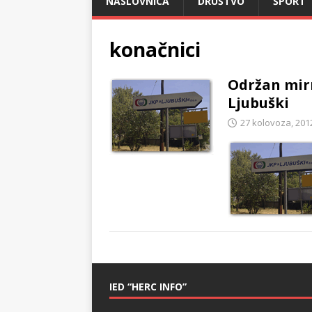
NASLOVNICA
DRUŠTVO
ŠPORT
konačnici
Održan mirn
Ljubuški
27 kolovoza, 201
IED “HERC INFO”