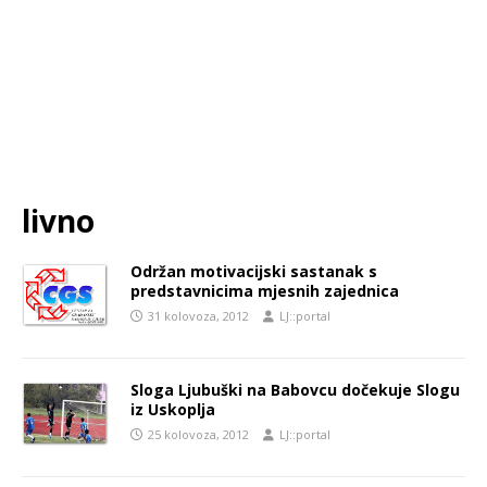
livno
Održan motivacijski sastanak s
predstavnicima mjesnih zajednica
31 kolovoza, 2012
LJ::portal
Sloga Ljubuški na Babovcu dočekuje Slogu
iz Uskoplja
25 kolovoza, 2012
LJ::portal