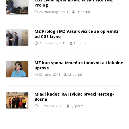
Prolog
25 studenoga, 2011
LJ::portal
MZ Prolog i MZ Vašarovići će se opremiti
od CGS Livno
28 listopada, 2011
LJ::portal
MZ kao spona između stanovnika i lokalne
uprave
22 rujna, 2011
LJ::portal
Mlađi kadeti RA Izviđač prvaci Herceg-
Bosne
19 travnja, 2011
LJ::portal