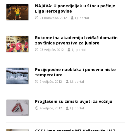
NAJAVA: U ponedjeljak u Stocu počinje
Liga Hercegovine
21 kolovoza, 2012
LJ::portal
Rukometna akademija Izviđač domaćin
završnice prvenstva za juniore
23 veljače, 2012
LJ::portal
Posijepodne naoblaka i ponovno niske
temperature
9 veljače, 2012
LJ::portal
Proglašeni su zimski uvjeti za vožnju
4 veljače, 2012
LJ::portal
CGS Livno opremio MZ Vašaroviće i MZ