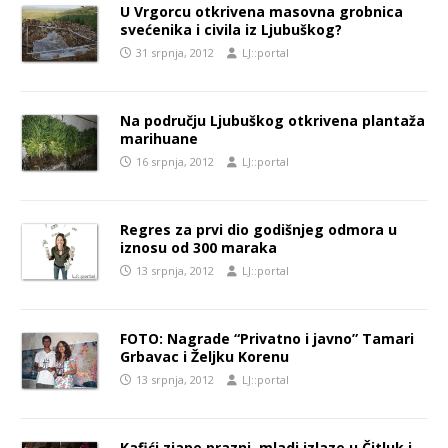
U Vrgorcu otkrivena masovna grobnica
svećenika i civila iz Ljubuškog?
31 srpnja, 2012
LJ::portal
Na području Ljubuškog otkrivena plantaža
marihuane
16 srpnja, 2012
LJ::portal
Regres za prvi dio godišnjeg odmora u
iznosu od 300 maraka
13 srpnja, 2012
LJ::portal
FOTO: Nagrade “Privatno i javno” Tamari
Grbavac i Željku Korenu
13 srpnja, 2012
LJ::portal
Kafići zjape prazni, mladi izlaze u Čitluk i