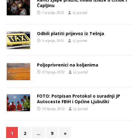
Čapljinu
7 srpnja, 2012
LJ::portal
Odbili platiti prijevoz iz Tešnja
5 srpnja, 2012
LJ::portal
Poljoprivrenici na koljenima
27 lipnja, 2012
LJ::portal
FOTO: Potpisan Protokol o suradnji JP
Autoceste FBiH i Općine Ljubuški
14 lipnja, 2012
LJ::portal
1
2
…
9
»