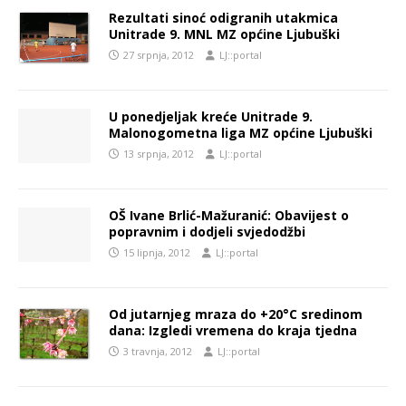
Rezultati sinoć odigranih utakmica
Unitrade 9. MNL MZ općine Ljubuški
27 srpnja, 2012
LJ::portal
U ponedjeljak kreće Unitrade 9.
Malonogometna liga MZ općine Ljubuški
13 srpnja, 2012
LJ::portal
OŠ Ivane Brlić-Mažuranić: Obavijest o
popravnim i dodjeli svjedodžbi
15 lipnja, 2012
LJ::portal
Od jutarnjeg mraza do +20°C sredinom
dana: Izgledi vremena do kraja tjedna
3 travnja, 2012
LJ::portal