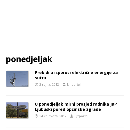
ponedjeljak
Prekidi u isporuci električne energije za
sutra
2 rujna, 2012
LJ::portal
U ponedjeljak mirni prosjed radnika JKP
Ljubuški pored općinske zgrade
24 kolovoza, 2012
LJ::portal