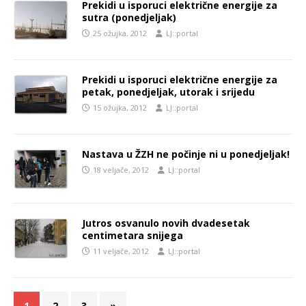
Prekidi u isporuci električne energije za
sutra (ponedjeljak)
25 ožujka, 2012
LJ::portal
Prekidi u isporuci električne energije za
petak, ponedjeljak, utorak i srijedu
15 ožujka, 2012
LJ::portal
Nastava u ŽZH ne počinje ni u ponedjeljak!
18 veljače, 2012
LJ::portal
Jutros osvanulo novih dvadesetak
centimetara snijega
11 veljače, 2012
LJ::portal
1
2
3
»