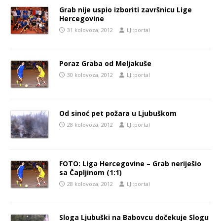
Grab nije uspio izboriti završnicu Lige
Hercegovine
31 kolovoza, 2012
LJ::portal
Poraz Graba od Meljakuše
30 kolovoza, 2012
LJ::portal
Od sinoć pet požara u Ljubuškom
28 kolovoza, 2012
LJ::portal
FOTO: Liga Hercegovine – Grab neriješio
sa Čapljinom (1:1)
28 kolovoza, 2012
LJ::portal
Sloga Ljubuški na Babovcu dočekuje Slogu