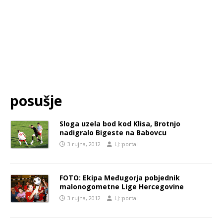
posušje
Sloga uzela bod kod Klisa, Brotnjo
nadigralo Bigeste na Babovcu
3 rujna, 2012
LJ::portal
FOTO: Ekipa Međugorja pobjednik
malonogometne Lige Hercegovine
3 rujna, 2012
LJ::portal