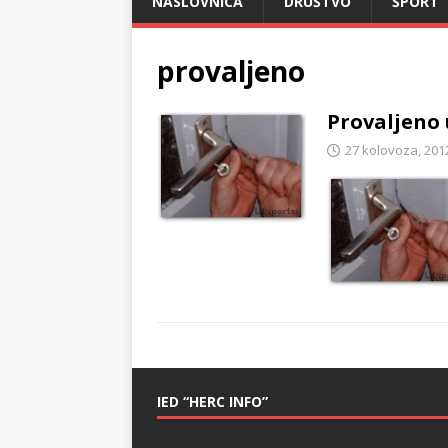
NASLOVNICA
DRUŠTVO
ŠPORT
provaljeno
Provaljeno 
27 kolovoza, 201
IED “HERC INFO”