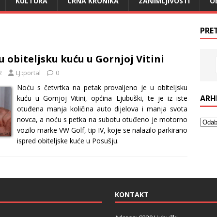
KULTURA
CRNA KRONIKA
ZANIMLJIVOSTI
O
PRE
u obiteljsku kuću u Gornjoj Vitini
2
LJ::portal
0
Noću s četvrtka na petak provaljeno je u obiteljsku
ARH
kuću u Gornjoj Vitini, općina Ljubuški, te je iz iste
otuđena manja količina auto dijelova i manja svota
novca, a noću s petka na subotu otuđeno je motorno
vozilo marke VW Golf, tip IV, koje se nalazilo parkirano
ispred obiteljske kuće u Posušju.
KONTAKT