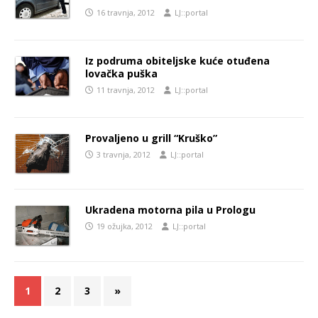
16 travnja, 2012
LJ::portal
Iz podruma obiteljske kuće otuđena
lovačka puška
11 travnja, 2012
LJ::portal
Provaljeno u grill “Kruško”
3 travnja, 2012
LJ::portal
Ukradena motorna pila u Prologu
19 ožujka, 2012
LJ::portal
1
2
3
»