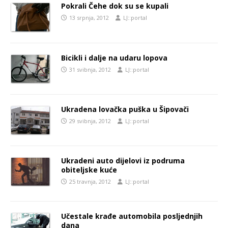
Pokrali Čehe dok su se kupali
13 srpnja, 2012
LJ::portal
Bicikli i dalje na udaru lopova
31 svibnja, 2012
LJ::portal
Ukradena lovačka puška u Šipovači
29 svibnja, 2012
LJ::portal
Ukradeni auto dijelovi iz podruma
obiteljske kuće
25 travnja, 2012
LJ::portal
Učestale krađe automobila posljednjih
dana