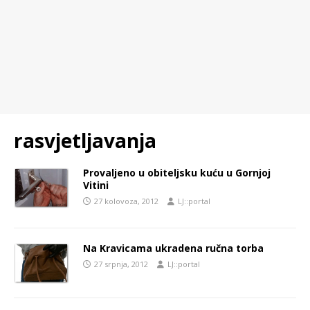
rasvjetljavanja
Provaljeno u obiteljsku kuću u Gornjoj
Vitini
27 kolovoza, 2012
LJ::portal
Na Kravicama ukradena ručna torba
27 srpnja, 2012
LJ::portal