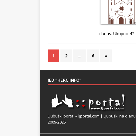
danas. Ukupno 42 
1
2
…
6
»
IED “HERC INFO”
Ljubuški portal – ljportal.com | Ljubuški na dlanu
2009-2025