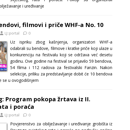
ilježavanje i uređivanje
ndovi, filmovi i priče WHF-a No. 10
LJ::portal
0
Uz ispriku zbog kašnjenja, organizatori WHF-a
odabrali su bendove, filmove i kratke priče koji ulaze u
konkurenciju na festivalu koji se održava već desetu
godinu. Ove godine na festival se prijavilo 59 bendova,
54 filma i 112 radova za festivalski Fanzin. Nakon
selekcije, priliku za predstavljanje dobit će 10 bendova
će se u ovogodišnjem
g: Program pokopa žrtava iz II.
ata i poraća
LJ::portal
0
Povjerenstvo za obilježavanje i uređivanje grobišta iz