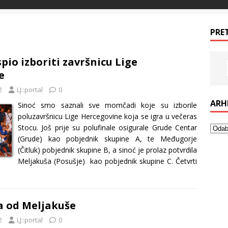
PRE
pio izboriti završnicu Lige
e
2
LJ::portal
0
ARH
Sinoć smo saznali sve momčadi koje su izborile
poluzavršnicu Lige Hercegovine koja se igra u večeras
Stocu. Još prije su polufinale osigurale Grude Centar
(Grude) kao pobjednik skupine A, te Međugorje
(Čitluk) pobjednik skupine B, a sinoć je prolaz potvrdila
Meljakuša (Posušje) kao pobjednik skupine C. Četvrti
a od Meljakuše
2
LJ::portal
0