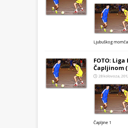
Ljubuškog momča
FOTO: Liga 
Čapljinom (
28 kolovoza, 201
Čapljine 1