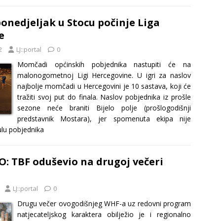
onedjeljak u Stocu počinje Liga
e
2
LJ::portal
0
Momčadi općinskih pobjednika nastupiti će na
malonogometnoj Ligi Hercegovine. U igri za naslov
najbolje momčadi u Hercegovini je 10 sastava, koji će
tražiti svoj put do finala. Naslov pobjednika iz prošle
sezone neće braniti Bijelo polje (prošlogodišnji
predstavnik Mostara), jer spomenuta ekipa nije
tulu pobjednika
: TBF oduševio na drugoj večeri
LJ::portal
0
Drugu večer ovogodišnjeg WHF-a uz redovni program
natjecateljskog karaktera obilježio je i regionalno