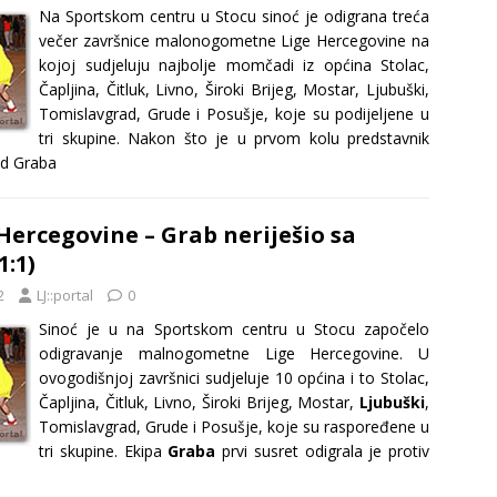
Na Sportskom centru u Stocu sinoć je odigrana treća
večer završnice malonogometne Lige Hercegovine na
kojoj sudjeluju najbolje momčadi iz općina Stolac,
Čapljina, Čitluk, Livno, Široki Brijeg, Mostar, Ljubuški,
Tomislavgrad, Grude i Posušje, koje su podijeljene u
tri skupine. Nakon što je u prvom kolu predstavnik
d Graba
Hercegovine – Grab neriješio sa
1:1)
2
LJ::portal
0
Sinoć je u na Sportskom centru u Stocu započelo
odigravanje malnogometne Lige Hercegovine. U
ovogodišnjoj završnici sudjeluje 10 općina i to Stolac,
Čapljina, Čitluk, Livno, Široki Brijeg, Mostar,
Ljubuški
,
Tomislavgrad, Grude i Posušje, koje su raspoređene u
tri skupine. Ekipa
Graba
prvi susret odigrala je protiv