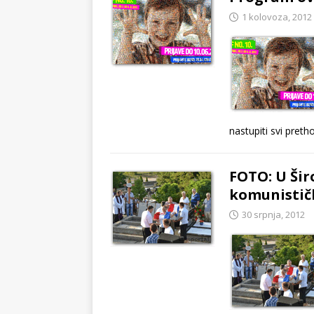
1 kolovoza, 2012
nastupiti svi preth
FOTO: U Šir
komunistič
30 srpnja, 2012