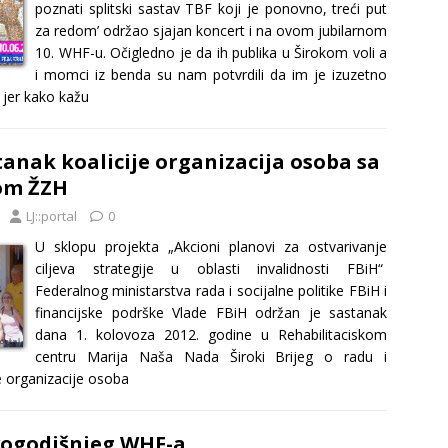
poznati splitski sastav TBF koji je ponovno, treći put
za redom’ održao sjajan koncert i na ovom jubilarnom
10. WHF-u. Očigledno je da ih publika u Širokom voli a
i momci iz benda su nam potvrdili da im je izuzetno
 jer kako kažu
anak koalicije organizacija osoba sa
tom ŽZH
LJ::portal
0
U sklopu projekta „Akcioni planovi za ostvarivanje
ciljeva strategije u oblasti invalidnosti FBiH“
Federalnog ministarstva rada i socijalne politike FBiH i
financijske podrške Vlade FBiH održan je sastanak
dana 1. kolovoza 2012. godine u Rehabilitaciskom
centru Marija Naša Nada Široki Brijeg o radu i
je organizacije osoba
ogodišnjeg WHF-a