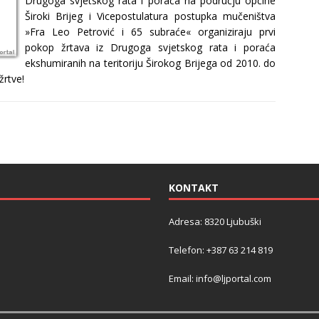
Drugoga svjetskog rata i poraća na području općine
Široki Brijeg i Vicepostulatura postupka mučeništva
»Fra Leo Petrović i 65 subraće« organiziraju prvi
pokop žrtava iz Drugoga svjetskog rata i poraća
ekshumiranih na teritoriju Širokog Brijega od 2010. do
žrtve!
KONTAKT
Adresa: 8320 Ljubuški
Telefon: +387 63 214 819
Email: info@ljportal.com