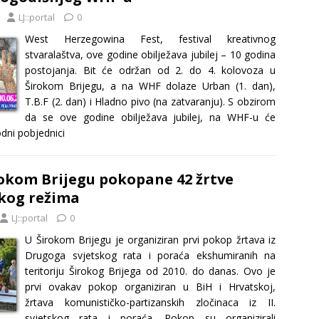
LJ::portal
0
West Herzegowina Fest, festival kreativnog
stvaralaštva, ove godine obilježava jubilej – 10 godina
postojanja. Bit će održan od 2. do 4. kolovoza u
Širokom Brijegu, a na WHF dolaze Urban (1. dan),
T.B.F (2. dan) i Hladno pivo (na zatvaranju). S obzirom
da se ove godine obilježava jubilej, na WHF-u će
odni pobjednici
okom Brijegu pokopane 42 žrtve
kog režima
LJ::portal
0
U Širokom Brijegu je organiziran prvi pokop žrtava iz
Drugoga svjetskog rata i poraća ekshumiranih na
teritoriju Širokog Brijega od 2010. do danas. Ovo je
prvi ovakav pokop organiziran u BiH i Hrvatskoj,
žrtava komunističko-partizanskih zločinaca iz II.
svjetskog rata i poraća. Pokop su organizirali