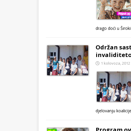
drago doći u Široki
Održan sast
invalidite
1 kolovoza, 2012
djelovanju koalici
Program ov