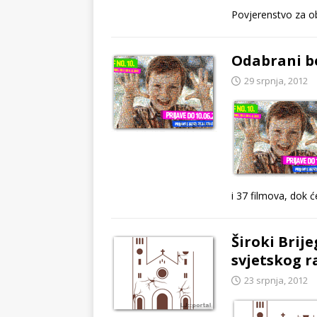
Povjerenstvo za ob
Odabrani be
29 srpnja, 2012
i 37 filmova, dok 
Široki Brije
svjetskog r
23 srpnja, 2012