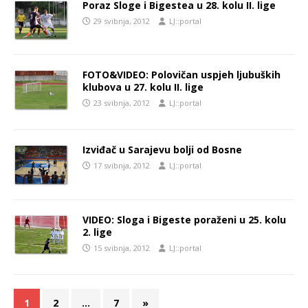
Poraz Sloge i Bigestea u 28. kolu II. lige
29 svibnja, 2012
LJ::portal
FOTO&VIDEO: Polovičan uspjeh ljubuških
klubova u 27. kolu II. lige
23 svibnja, 2012
LJ::portal
Izviđač u Sarajevu bolji od Bosne
17 svibnja, 2012
LJ::portal
VIDEO: Sloga i Bigeste poraženi u 25. kolu
2. lige
15 svibnja, 2012
LJ::portal
1
2
…
7
»