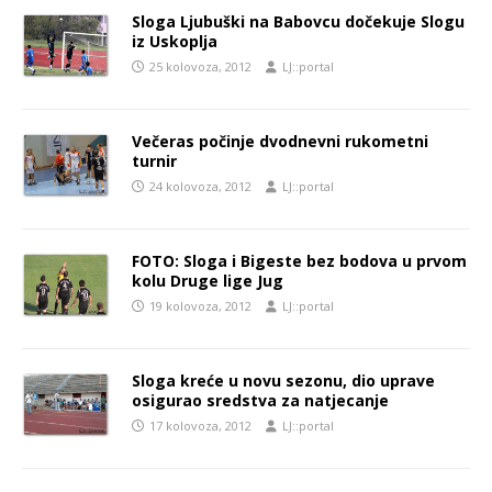
Sloga Ljubuški na Babovcu dočekuje Slogu
iz Uskoplja
25 kolovoza, 2012
LJ::portal
Večeras počinje dvodnevni rukometni
turnir
24 kolovoza, 2012
LJ::portal
FOTO: Sloga i Bigeste bez bodova u prvom
kolu Druge lige Jug
19 kolovoza, 2012
LJ::portal
Sloga kreće u novu sezonu, dio uprave
osigurao sredstva za natjecanje
17 kolovoza, 2012
LJ::portal