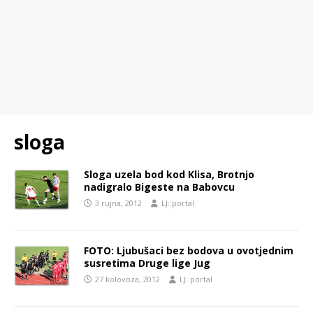
sloga
Sloga uzela bod kod Klisa, Brotnjo
nadigralo Bigeste na Babovcu
3 rujna, 2012
LJ::portal
FOTO: Ljubušaci bez bodova u ovotjednim
susretima Druge lige Jug
27 kolovoza, 2012
LJ::portal