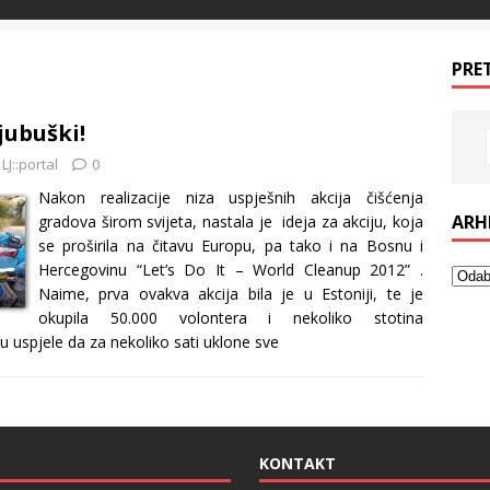
PRE
Ljubuški!
LJ::portal
0
Nakon realizacije niza uspješnih akcija čišćenja
ARH
gradova širom svijeta, nastala je ideja za akciju, koja
se proširila na čitavu Europu, pa tako i na Bosnu i
Hercegovinu “Let’s Do It – World Cleanup 2012” .
Naime, prva ovakva akcija bila je u Estoniji, te je
okupila 50.000 volontera i nekoliko stotina
su uspjele da za nekoliko sati uklone sve
KONTAKT