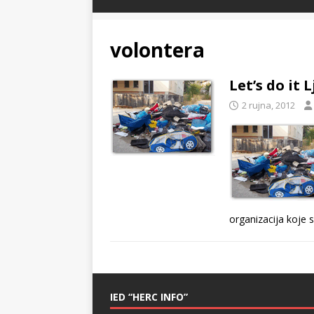
volontera
Let’s do it 
2 rujna, 2012
organizacija koje 
IED “HERC INFO”