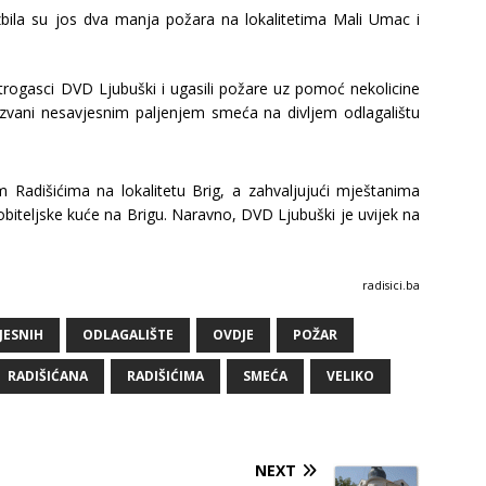
bila su jos dva manja požara na lokalitetima Mali Umac i
trogasci DVD Ljubuški i ugasili požare uz pomoć nekolicine
zvani nesavjesnim paljenjem smeća na divljem odlagalištu
 Radišićima na lokalitetu Brig, a zahvaljujući mještanima
obiteljske kuće na Brigu. Naravno, DVD Ljubuški je uvijek na
radisici.ba
JESNIH
ODLAGALIŠTE
OVDJE
POŽAR
RADIŠIĆANA
RADIŠIĆIMA
SMEĆA
VELIKO
NEXT