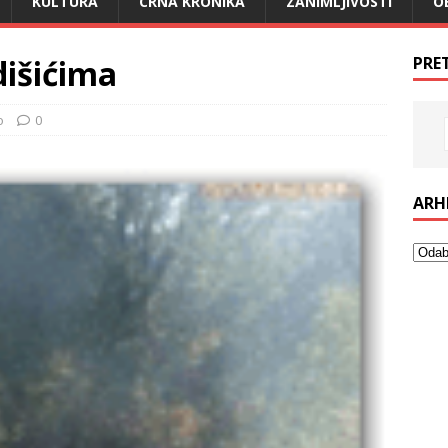
KULTURA
CRNA KRONIKA
ZANIMLJIVOSTI
O
dišićima
PRE
o
0
ARH