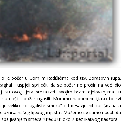
io je požar u Gornjim Radišićima kod tzv. Borasovih rupa.
agirali i uspjeli spriječiti da se požar ne proširi na veći dio
ji su ovog ljeta prezauzeti svojim brzim djelovanjima u
su došli i požar ugasili. Moramo napomenuti,iako to svi
vdje veliko “odlagalište smeća” od nesavjesnih radišićana a
prolaznika našeg lijepog mjesta . Možemo se samo nadati da
da spaljivanjem smeća “uređuju” okoliš bez ikakvog nadzora .