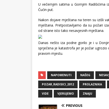
U večernjim satima u Gornjim Radišićima iz
Ćućin put.
Nakon dojave mještana na teren su izišli va
mještana. Pretpostavljamo da su požari iza
od strane isto tako nesavjesnih mještana.
Danas nešto iza podne gorilo je i u Donjim
sprječena je katastrofa jer je požar ugrozio 
pravom mjestu.
NAPOMENUTI
NAŠEG
NESAV
POZAR_RADISICI_2012
PROLAZNIKA
VIDE
VJERUJEMO
ZNAJU
PREVIOUS