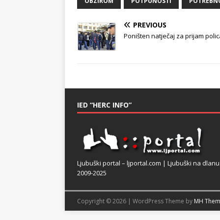
OBZIROM
POTPUNOSTI
POTREBN
PREVIOUS
Poništen natječaj za prijam poli
IED “HERC INFO”
Ljubuški portal – ljportal.com | Ljubuški na dlanu
2009-2025
Copyright © 2026 | WordPress Theme by
MH Them