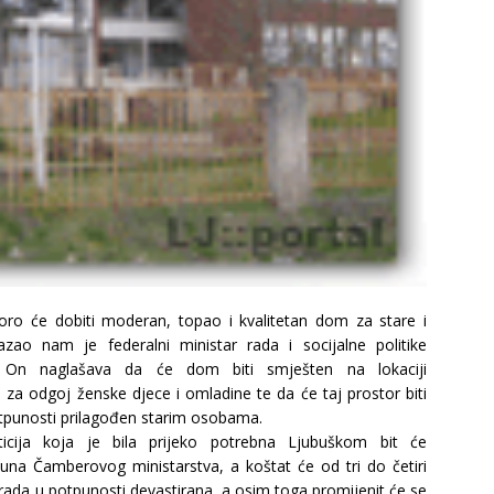
oro će dobiti moderan, topao i kvalitetan dom za stare i
ao nam je federalni ministar rada i socijalne politike
 On naglašava da će dom biti smješten na lokaciji
za odgoj ženske djece i omladine te da će taj prostor biti
otpunosti prilagođen starim osobama.
ticija koja je bila prijeko potrebna Ljubuškom bit će
čuna Čamberovog ministarstva, a koštat će od tri do četiri
rada u potpunosti devastirana, a osim toga promijenit će se