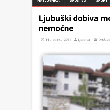
NASLOVNICA
DRUŠTVO
ŠPORT
Ljubuški dobiva m
nemoćne
14 prosinca, 2011
LJ::portal
Društv