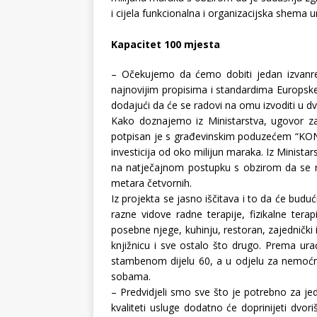
i cijela funkcionalna i organizacijska shema 
Kapacitet 100 mjesta
– Očekujemo da ćemo dobiti jedan izvanre
najnovijim propisima i standardima Europske
dodajući da će se radovi na omu izvoditi u dvi
Kako doznajemo iz Ministarstva, ugovor za
potpisan je s građevinskim poduzećem “KONS
investicija od oko milijun maraka. Iz Ministar
na natječajnom postupku s obzirom da se ra
metara četvornih.
Iz projekta se jasno iščitava i to da će bud
razne vidove radne terapije, fizikalne tera
posebne njege, kuhinju, restoran, zajednički
knjižnicu i sve ostalo što drugo. Prema ur
stambenom dijelu 60, a u odjelu za nemoćn
sobama.
– Predvidjeli smo sve što je potrebno za je
kvaliteti usluge dodatno će doprinijeti dv