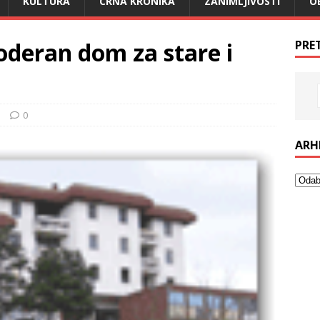
KULTURA
CRNA KRONIKA
ZANIMLJIVOSTI
O
oderan dom za stare i
PRE
o
0
ARH