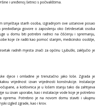
ine i uređenoj šetnici s počivalištima.
lem smještaja starih osoba, izgradnjom ove ustanove posao
rva predviđanja govore o zaposlenju oko četrdesetak osoba
sluge u domu biti potrebni radnici na čišćenju i spremanju,
osobe koje će raditi kao pomoć starijim, medicinsko osoblje,
esetak radnih mjesta znači za općinu Ljubuški, zaključio je
ke djece i omladine je trenutačno jako loše. Zgrada je
kvu vrijednost izvan vrijednosti konstrukcije. Instalacije
počupane, a kotlovnica je u lošem stanju tako da zahtijeva
ije su izvan uporabe, kao i instalacije vode koje je potrebno
arna oprema. Potrebno je na novom domu staviti i ukupnu
jski izgled zgrade, kao i krov.