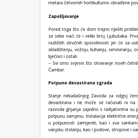
metara četvornih hortikulturno obrađene površ
Zapošljavanje
Pored toga što će dom trajno riješiti prob
za sebe naći će i veliki broj Ljubušaka. P
različitih stručnih sposobnosti jer će za u
skladištenju, vožnju, kuhanju, servisiranju, 
liječnici i ostali.
– Svi smo svjesni što otvaranje novih četrd
Čamber.
Potpuno devastirana zgrada
Stanje nekadašnjeg Zavoda za odgoj žens
devastirana i ne može se računati ni na ka
razvoda grijanja zajedno s radijatorima su 
potpunu zamjenu. Instalacije električne energ
u potpunosti zamijeniti, kao i sva sanit
vanjsku stolariju, kao i podove, stropove i van