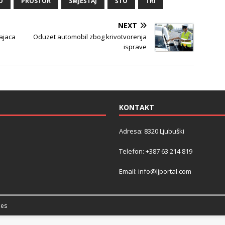
O
PROSTOR
SMJEŠTAJ
ŠTO
TRI
NEXT
cajaca
Oduzet automobil zbog krivotvorenja
isprave
KONTAKT
Adresa: 8320 Ljubuški
Telefon: +387 63 214 819
Email: info@ljportal.com
es