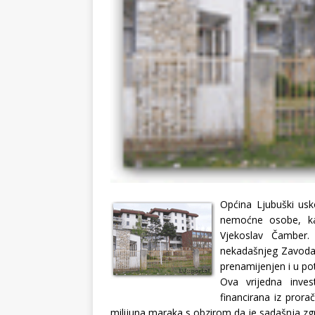
Općina Ljubuški usk
nemoćne osobe, kaz
Vjekoslav Čamber.
nekadašnjeg Zavoda 
prenamijenjen i u p
Ova vrijedna inves
financirana iz prora
milijuna maraka s obzirom da je sadašnja zg