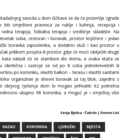
ekadašnjeg zavoda u dom iščitava se da će prizemlje zgrade
e biti smješteni praonica za rublje i kuhinja, recepcija i
dna terapija, fizikalna terapija i središnje skladište. Na
setak soba, restoran i boravak, prostor knjižnice i jedan
lužbi boravka zaposlenika, a dodatno služi i kao prostor u
učak prilikom posjeta ili prostor gdje će moći obilježiti druge
ri kata nalazit će se stambeni dio doma, a svaka etaža se
u identična i sastoje se od po 8 soba jednokrevetnih ili
inu po korisniku, vlastiti balkon – terasu i vlastiti sanitarni
loka organiziran je dnevni boravak za taj blok, zajedno s
i idejnog rješenja dom bi mogao prihvatiti 62 pokretna
 odnosno ukupno 98 korisnika, a moguć je i smještaj više
Vanja Bjelica –Čabrilo | Dnevni List
KAZAO
KORISNIKA
LJUBUŠKI
MJESTA