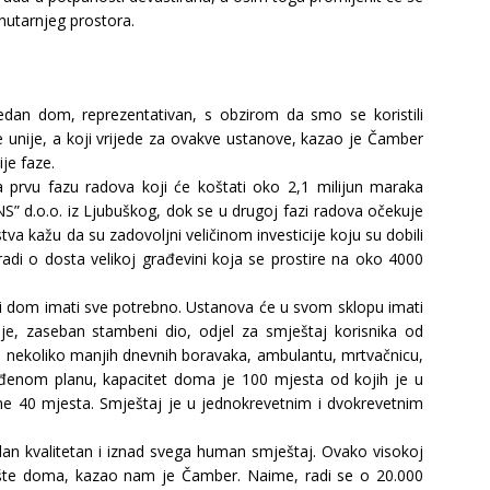
unutarnjeg prostora.
dan dom, reprezentativan, s obzirom da smo se koristili
 unije, a koji vrijede za ovakve ustanove, kazao je Čamber
je faze.
 prvu fazu radova koji će koštati oko 2,1 milijun maraka
” d.o.o. iz Ljubuškog, dok se u drugoj fazi radova očekuje
stva kažu da su zadovoljni veličinom investicije koju su dobili
di o dosta velikoj građevini koja se prostire na oko 4000
ući dom imati sve potrebno. Ustanova će u svom sklopu imati
pije, zaseban stambeni dio, odjel za smještaj korisnika od
 i nekoliko manjih dnevnih boravaka, ambulantu, mrtvačnicu,
ađenom planu, kapacitet doma je 100 mjesta od kojih je u
e 40 mjesta. Smještaj je u jednokrevetnim i dvokrevetnim
dan kvalitetan i iznad svega human smještaj. Ovako visokoj
orište doma, kazao nam je Čamber. Naime, radi se o 20.000