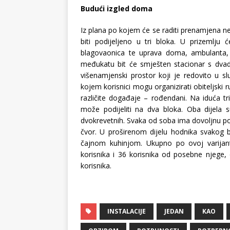
Budući izgled doma
Iz plana po kojem će se raditi prenamjena n
biti podijeljeno u tri bloka. U prizemlju ć
blagovaonica te uprava doma, ambulanta, ra
međukatu bit će smješten stacionar s dvade
višenamjenski prostor koji je redovito u s
kojem korisnici mogu organizirati obiteljski r
različite događaje – rođendani. Na iduća t
može podijeliti na dva bloka. Oba dijela s
dvokrevetnih. Svaka od soba ima dovoljnu površ
čvor. U proširenom dijelu hodnika svakog b
čajnom kuhinjom. Ukupno po ovoj varijant
korisnika i 36 korisnika od posebne njege,
korisnika.
INSTALACIJE
JEDAN
KAO