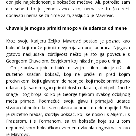
donijele najplodonosnije boksačke mečeve. Ali, potrošio sam
dio sebe i to je jednostavno tako, nema se tu što reći,
dodavati i nema se za čime žaliti, zaključio je Mavrović.
Chuvalo je mogao primiti mnogo više udaraca od mene
Kroz svoju karijeru Željko Mavrović postao je poznat kao
boksač koji može primiti nevjerojatan broj udaraca. Njegova
gotovo nadljudska izdržljivost nešto je što ga povezuje s
Georgeom Chuvalom, čovjekom koji nikad nije pao u ringu.
– On je boksao jednim tipičnim svojim stilom, bio je niži, ali
izuzetno snažan boksač, koji ne preže ni pred kojim
protivnikom, koji uglavnom ide naprijed, koji može primiti puno
udaraca. Ja sam mogao primiti dosta udaraca, ali ni približno te
snage i tog broja koliko je George tijekom svakog ozbiljnog
meča primao. Podmećući svoju glavu i primajući udarce
stvarao bi priliku da i sam plasira udarac i da ide naprijed. Bio
je izuzetno hrabar, izdržljiv boksač, koji se nosio i s Alijem, i s
Frazierom, i s Formanom, sa tri boksača koja su u tom
neponovljivom boksačkom vremenu vladala ringovima, rekao
je Mavrović.