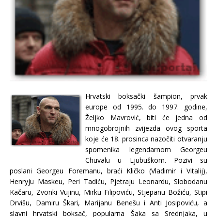
Hrvatski boksački šampion, prvak
europe od 1995. do 1997. godine,
Željko Mavrović, biti će jedna od
mnogobrojnih zvijezda ovog sporta
koje će 18. prosinca nazočiti otvaranju
spomenika legendarnom Georgeu
Chuvalu u Ljubuškom. Pozivi su
poslani Georgeu Foremanu, braći Kličko (Vladimir i Vitalij),
Henryju Maskeu, Peri Tadiću, Pjetraju Leonardu, Slobodanu
Kačaru, Zvonki Vujinu, Mirku Filipoviću, Stjepanu Božiću, Stipi
Drvišu, Damiru Škari, Marijanu Benešu i Anti Josipoviću, a
slavni hrvatski boksač, popularna Šaka sa Srednjaka, u