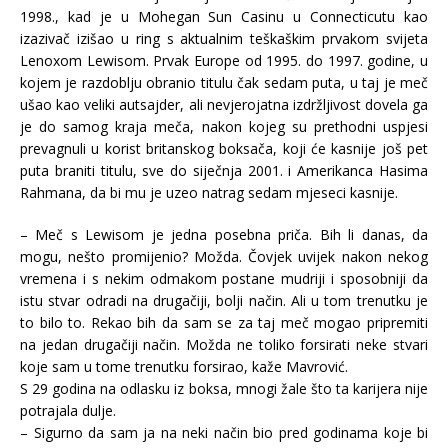
1998., kad je u Mohegan Sun Casinu u Connecticutu kao
izazivač izišao u ring s aktualnim teškaškim prvakom svijeta
Lenoxom Lewisom. Prvak Europe od 1995. do 1997. godine, u
kojem je razdoblju obranio titulu čak sedam puta, u taj je meč
ušao kao veliki autsajder, ali nevjerojatna izdržljivost dovela ga
je do samog kraja meča, nakon kojeg su prethodni uspjesi
prevagnuli u korist britanskog boksača, koji će kasnije još pet
puta braniti titulu, sve do siječnja 2001. i Amerikanca Hasima
Rahmana, da bi mu je uzeo natrag sedam mjeseci kasnije.
– Meč s Lewisom je jedna posebna priča. Bih li danas, da
mogu, nešto promijenio? Možda. Čovjek uvijek nakon nekog
vremena i s nekim odmakom postane mudriji i sposobniji da
istu stvar odradi na drugačiji, bolji način. Ali u tom trenutku je
to bilo to. Rekao bih da sam se za taj meč mogao pripremiti
na jedan drugačiji način. Možda ne toliko forsirati neke stvari
koje sam u tome trenutku forsirao, kaže Mavrović.
S 29 godina na odlasku iz boksa, mnogi žale što ta karijera nije
potrajala dulje.
– Sigurno da sam ja na neki način bio pred godinama koje bi