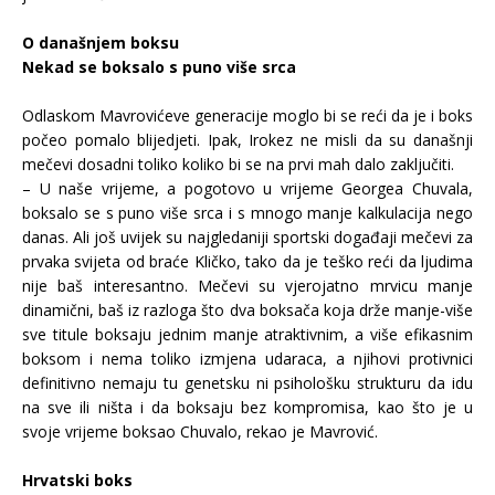
O današnjem boksu
Nekad se boksalo s puno više srca
Odlaskom Mavrovićeve generacije moglo bi se reći da je i boks
počeo pomalo blijedjeti. Ipak, Irokez ne misli da su današnji
mečevi dosadni toliko koliko bi se na prvi mah dalo zaključiti.
– U naše vrijeme, a pogotovo u vrijeme Georgea Chuvala,
boksalo se s puno više srca i s mnogo manje kalkulacija nego
danas. Ali još uvijek su najgledaniji sportski događaji mečevi za
prvaka svijeta od braće Kličko, tako da je teško reći da ljudima
nije baš interesantno. Mečevi su vjerojatno mrvicu manje
dinamični, baš iz razloga što dva boksača koja drže manje-više
sve titule boksaju jednim manje atraktivnim, a više efikasnim
boksom i nema toliko izmjena udaraca, a njihovi protivnici
definitivno nemaju tu genetsku ni psihološku strukturu da idu
na sve ili ništa i da boksaju bez kompromisa, kao što je u
svoje vrijeme boksao Chuvalo, rekao je Mavrović.
Hrvatski boks