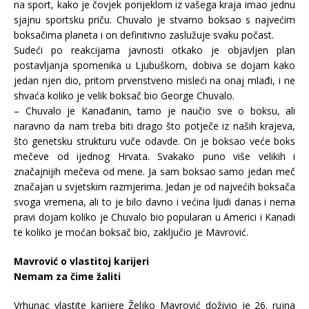
na sport, kako je čovjek porijeklom iz vašega kraja imao jednu
sjajnu sportsku priču. Chuvalo je stvarno boksao s najvećim
boksačima planeta i on definitivno zaslužuje svaku počast.
Sudeći po reakcijama javnosti otkako je objavljen plan
postavljanja spomenika u Ljubuškom, dobiva se dojam kako
jedan njen dio, pritom prvenstveno misleći na onaj mlađi, i ne
shvaća koliko je velik boksač bio George Chuvalo.
– Chuvalo je Kanađanin, tamo je naučio sve o boksu, ali
naravno da nam treba biti drago što potječe iz naših krajeva,
što genetsku strukturu vuče odavde. On je boksao veće boks
mečeve od ijednog Hrvata. Svakako puno više velikih i
značajnijih mečeva od mene. Ja sam boksao samo jedan meč
značajan u svjetskim razmjerima. Jedan je od najvećih boksača
svoga vremena, ali to je bilo davno i većina ljudi danas i nema
pravi dojam koliko je Chuvalo bio popularan u Americi i Kanadi
te koliko je moćan boksač bio, zaključio je Mavrović.
Mavrović o vlastitoj karijeri
Nemam za čime žaliti
Vrhunac vlastite karijere Željko Mavrović doživio je 26. rujna