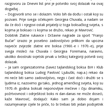
razgovoru za Dnevni list prvi je potvrdio svoj dolazak na ovaj
događaj .
– Dogovorili smo se i dolazim. Volio bih da dođu i ostali koji su
pozvani. Prije svega očekujem Georgea Chuvala, a nadam se
da će doći i njegovi ostali prijatelji iz toga boksačkog svijeta, s
kojima je boksao i s kojima se družio, rekao je Mavrović.
Dobitnik Zlatne rukavice i Državne nagrade za sport “Franjo
Bučar” izrazio je posebno zadovoljstvo prilikom da upozna
najveće zvijezde zlatne ere boksa (1960.-e i 1970.-e), prije
svega misleći na Chuvala i Georgea Foremana, naravno,
ukoliko dvostruki svjetski prvak u teškoj kategoriji potvrdi svoj
dolazak.
– Ja sam organizatorima (Savez tajlandskog boksa BiH i Klub
tajlandskog boksa Ludvig Pavlović Ljubuški, nap.a.) rekao da
mi neće biti samo zadovoljstvo, nego i čast doći i družiti se s
ljudima iz, nazovimo ga tako, jednog američkog svijeta, koji su
1970.-ih godina boksali neponovljive mečeve i čiju dinamiku,
požrtvovnost i odrješitost boks ni dan-danas ne može doseći,
kaže Mavrović, dodajući: Kako sam ja dobio dojam i
razumijevanje cijele te priče, to bi trebao biti jedan podsjetnik