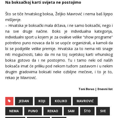
Na boksačkoj karti svijeta ne postojimo
Što se tiče hrvatskog boksa, Željko Mavrović i nema baš lijepo
mišljenje.
– Hrvatska je boksački mala država, i ne samo boksački, nego i
na sve druge načine. Boks je individualna kategorija,
individualni sport u kojem je za ovakve velike “show programe”
potrebno puno novaca da bi se uopće organizirali, a kamoli da
bi se podijelile velike premije. Hrvatska za to nema niti snage
niti mogućnosti, tako da mi na toj svjetskoj karti vrhunskog
boksa gotovo da i ne postojimo. Tu i tamo neki od naših
boksača imat će priliku pod nekom tuđom zastavom i u nekim
drugim gradovima boksati neke ozbiljne mečeve, i to je to,
rekao je Mavrović.
Toni Boras | Dnevni list
JEDAN
KOJI
KOLIKO
MAVROVIĆ
NEMA
PUNO
REKAO
SAM
ŠTO
SVE