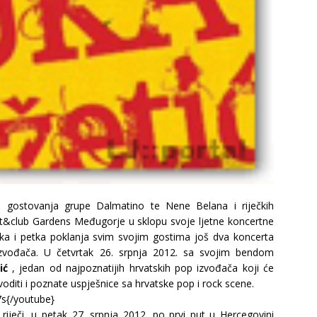
h gostovanja grupe Dalmatino te Nene Belana i riječkih
t&club Gardens Međugorje u sklopu svoje ljetne koncertne
a i petka poklanja svim svojim gostima još dva koncerta
zvođača. U četvrtak 26. srpnja 2012. sa svojim bendom
ić
, jedan od najpoznatijih hrvatskih pop izvođača koji će
voditi i poznate uspješnice sa hrvatske pop i rock scene.
s{/youtube}
 riječi, u petak 27. srpnja 2012. po prvi put u Hercegovini