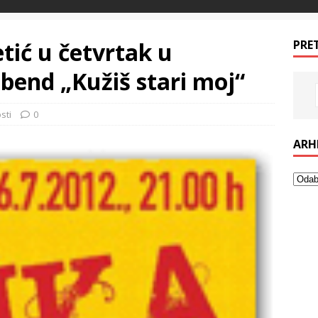
tić u četvrtak u
PRE
bend „Kužiš stari moj“
sti
0
ARH