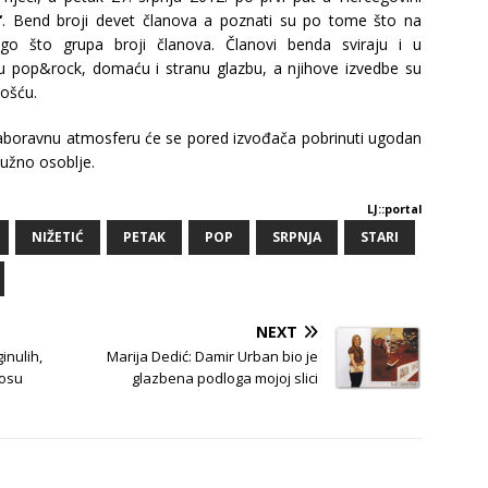
“
. Bend broji devet članova a poznati su po tome što na
go što grupa broji članova. Članovi benda sviraju i u
u pop&rock, domaću i stranu glazbu, a njihove izvedbe su
nošću.
zaboravnu atmosferu će se pored izvođača pobrinuti ugodan
lužno osoblje.
LJ::portal
NIŽETIĆ
PETAK
POP
SRPNJA
STARI
NEXT
inulih,
Marija Dedić: Damir Urban bio je
nosu
glazbena podloga mojoj slici