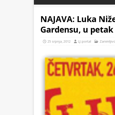
NAJAVA: Luka Niže
Gardensu, u petak 
25 srpnja, 2012
LJ::portal
Zanimljivo