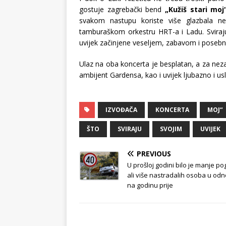
gostuje zagrebački bend
„Kužiš stari moj
svakom nastupu koriste više glazbala ne
tamburaškom orkestru HRT-a i Ladu. Sviraj
uvijek začinjene veseljem, zabavom i poseb
Ulaz na oba koncerta je besplatan, a za ne
ambijent Gardensa, kao i uvijek ljubazno i us
IZVOĐAČA
KONCERTA
MOJ“
ŠTO
SVIRAJU
SVOJIM
UVIJEK
PREVIOUS
U prošloj godini bilo je manje pog
ali više nastradalih osoba u od
na godinu prije