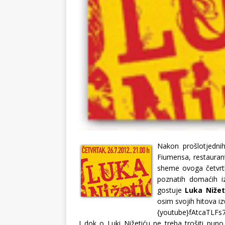
Nakon prošlotjedni
Fiumensa, restauran
sheme ovoga četvrtk
poznatih domaćih i
gostuje
Luka Nižet
osim svojih hitova iz
{youtube}fAtcaTLFs7
I dok o Luki Nižetiću ne treba trošiti puno