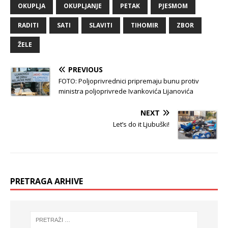
OKUPLJA
OKUPLJANJE
PETAK
PJESMOM
RADITI
SATI
SLAVITI
TIHOMIR
ZBOR
ŽELE
PREVIOUS
FOTO: Poljoprivrednici pripremaju bunu protiv
ministra poljoprivrede Ivankovića Lijanovića
NEXT
Let’s do it Ljubuški!
PRETRAGA ARHIVE