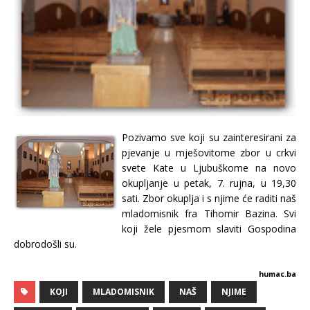
Pozivamo sve koji su zainteresirani za
pjevanje u mješovitome zbor u crkvi
svete Kate u Ljubuškome na novo
okupljanje u petak, 7. rujna, u 19,30
sati. Zbor okuplja i s njime će raditi naš
mladomisnik fra Tihomir Bazina. Svi
koji žele pjesmom slaviti Gospodina
dobrodošli su.
humac.ba
KOJI
MLADOMISNIK
NAŠ
NJIME