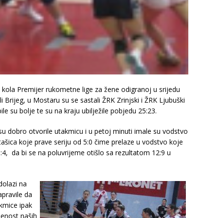
. kola Premijer rukometne lige za žene odigranoj u srijedu
li Brijeg, u Mostaru su se sastali ŽRK Zrinjski i ŽRK Ljubuški
e su bolje te su na kraju ubilježile pobjedu 25:23.
u dobro otvorile utakmicu i u petoj minuti imale su vodstvo
tašica koje prave seriju od 5:0 čime prelaze u vodstvo koje
6:4, da bi se na poluvrijeme otišlo sa rezultatom 12:9 u
dolazi na
apravile da
akmice ipak
benost naših