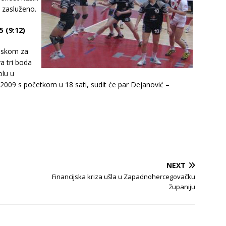
 zasluženo.
5 (9:12)
jskom za
a tri boda
olu u
.2009 s početkom u 18 sati, sudit će par Dejanović –
NEXT
Financijska kriza ušla u Zapadnohercegovačku
županiju