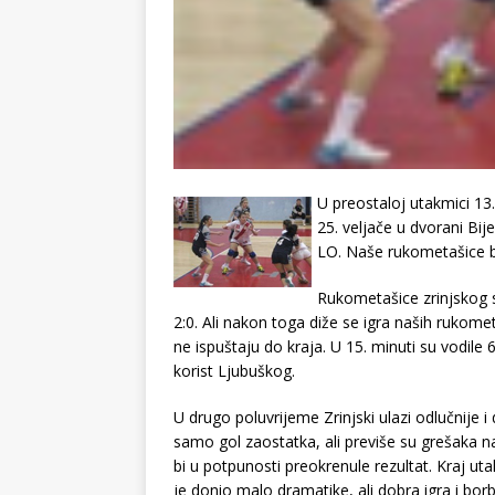
U preostaloj utakmici 13
25. veljače u dvorani Bije
LO. Naše rukometašice bil
Rukometašice zrinjskog s
2:0. Ali nakon toga diže se igra naših rukome
ne ispuštaju do kraja. U 15. minuti su vodile 
korist Ljubuškog.
U drugo poluvrijeme Zrinjski ulazi odlučnije i 
samo gol zaostatka, ali previše su grešaka n
bi u potpunosti preokrenule rezultat. Kraj ut
je donio malo dramatike, ali dobra igra i bor