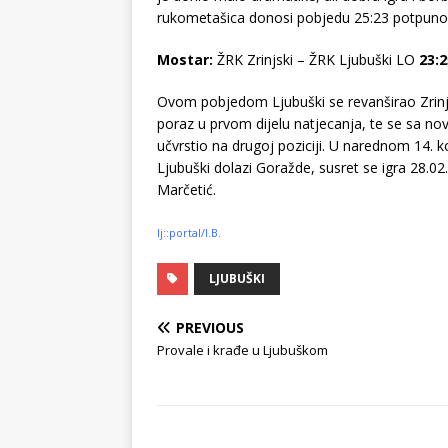
rukometašica donosi pobjedu 25:23 potpuno
Mostar:
ŽRK Zrinjski – ŽRK Ljubuški LO
23:2
Ovom pobjedom Ljubuški se revanširao Zrin
poraz u prvom dijelu natjecanja, te se sa nov
učvrstio na drugoj poziciji. U narednom 14. k
Ljubuški dolazi Goražde, susret se igra 28.02
Marčetić.
lj::portal/I.B.
LJUBUŠKI
PREVIOUS
Provale i krađe u Ljubuškom