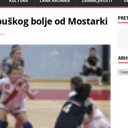
KULTURA
CRNA KRONIKA
ZANIMLJIVOSTI
O
uškog bolje od Mostarki
PRE
0
ARH