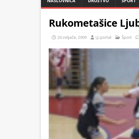
NASLOVNICA
DRUŠTVO
ŠPORT
Rukometašice Ljub
26 veljače, 2009
LJ::portal
Šport