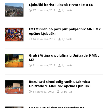
Ljubuški koristi ulazak Hrvatske u EU
17 kolovoza, 2012
LJ::portal
FOTO:Grab po peti put pobjednik MNL MZ
općine Ljubuški
14 kolovoza, 2012
LJ::portal
Grab i Vitina u polufinalu Unitrade 9.MNL
MZ
11 kolovoza, 2012
LJ::portal
Rezultati sinoć odigranih utakmica
Unitrade 9. MNL MZ općine Ljubuški
8 kolovoza, 2012
LJ::portal
FOTO: Drugi dan trodnevnice na