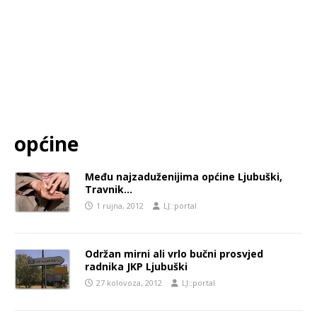
općine
Među najzaduženijima općine Ljubuški,
Travnik…
1 rujna, 2012
LJ::portal
Održan mirni ali vrlo bučni prosvjed
radnika JKP Ljubuški
27 kolovoza, 2012
LJ::portal