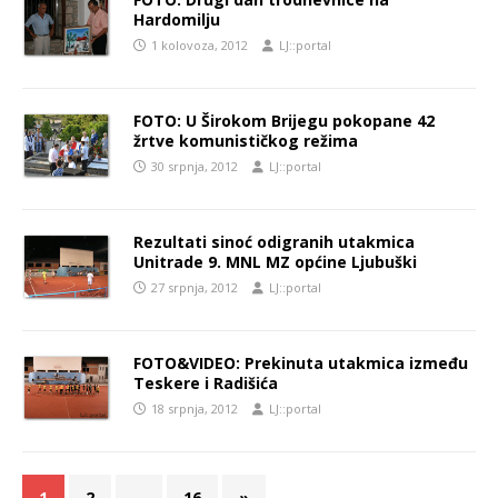
Hardomilju
1 kolovoza, 2012
LJ::portal
FOTO: U Širokom Brijegu pokopane 42
žrtve komunističkog režima
30 srpnja, 2012
LJ::portal
Rezultati sinoć odigranih utakmica
Unitrade 9. MNL MZ općine Ljubuški
27 srpnja, 2012
LJ::portal
FOTO&VIDEO: Prekinuta utakmica između
Teskere i Radišića
18 srpnja, 2012
LJ::portal
1
2
…
16
»