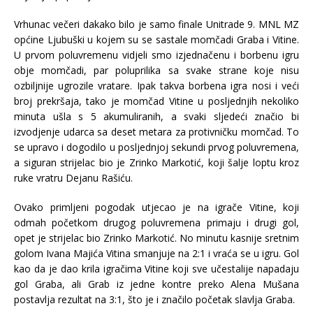
Vrhunac večeri dakako bilo je samo finale Unitrade 9. MNL MZ
općine Ljubuški u kojem su se sastale momčadi Graba i Vitine.
U prvom poluvremenu vidjeli smo izjednačenu i borbenu igru
obje momčadi, par poluprilika sa svake strane koje nisu
ozbiljnije ugrozile vratare. Ipak takva borbena igra nosi i veći
broj prekršaja, tako je momčad Vitine u posljednjih nekoliko
minuta ušla s 5 akumuliranih, a svaki sljedeći značio bi
izvodjenje udarca sa deset metara za protivničku momčad. To
se upravo i dogodilo u posljednjoj sekundi prvog poluvremena,
a siguran strijelac bio je Zrinko Markotić, koji šalje loptu kroz
ruke vratru Dejanu Rašiću.
Ovako primljeni pogodak utjecao je na igrače Vitine, koji
odmah početkom drugog poluvremena primaju i drugi gol,
opet je strijelac bio Zrinko Markotić. No minutu kasnije sretnim
golom Ivana Majića Vitina smanjuje na 2:1 i vraća se u igru. Gol
kao da je dao krila igračima Vitine koji sve učestalije napadaju
gol Graba, ali Grab iz jedne kontre preko Alena Mušana
postavlja rezultat na 3:1, što je i značilo početak slavlja Graba.