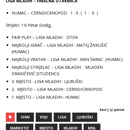
LIGA MLADIH – FINALNA UTAKMICA
HUMAC – CERNO/CRNOPOD 1 : 0 ( 1 : 0 )
Strijelci: 1:0 Petar Dodig,
FAIR PLAY – LIGA MLADIH : OTOK
NAJBOLJI IGRAČ – LIGA MLADIH : MATEJ ŽIVKUŠIĆ
(HUMAC)
NAJBOLJI VRATAR – LIGA MLADIH : IVAN ŠARAC (HUMAC)
NAJBOLJI STRIJELAC – LIGA MLADIH : MLADEN
DRAGIČEVIĆ (STUDENCI)
3. MJESTO –LIGA MLADIH : LJUBUŠKI
2. MJESTO – LIGA MLADIH : CERNO/CRNOPOD
1. MJESTO – LIGA MLADIH : HUMAC
Xavi | LJ::portal
IVAN
KOJI
LIGA
LJUBUŠKI
MARKOTIĆ
MJESTO
MLADIH
MNL