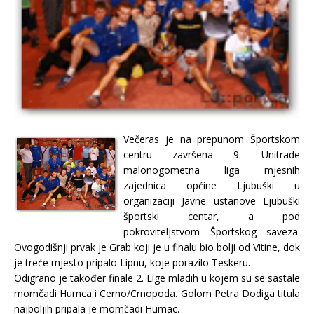
Večeras je na prepunom Športskom
centru završena 9. Unitrade
malonogometna liga mjesnih
zajednica općine Ljubuški u
organizaciji Javne ustanove Ljubuški
športski centar, a pod
pokroviteljstvom Športskog saveza.
Ovogodišnji prvak je Grab koji je u finalu bio bolji od Vitine, dok
je treće mjesto pripalo Lipnu, koje porazilo Teskeru.
Odigrano je također finale 2. Lige mladih u kojem su se sastale
momčadi Humca i Cerno/Crnopoda. Golom Petra Dodiga titula
najboljih pripala je momčadi Humac.