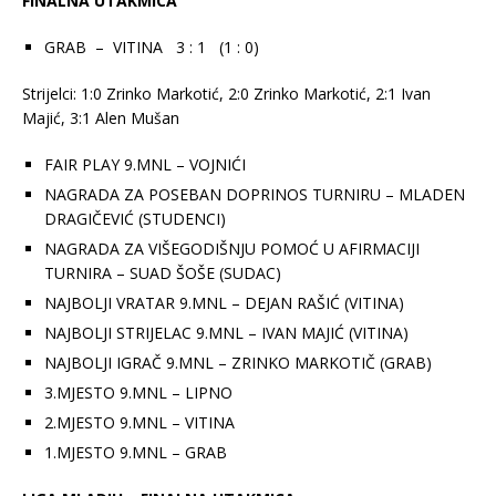
FINALNA UTAKMICA
GRAB – VITINA 3 : 1 (1 : 0)
Strijelci: 1:0 Zrinko Markotić, 2:0 Zrinko Markotić, 2:1 Ivan
Majić, 3:1 Alen Mušan
FAIR PLAY 9.MNL – VOJNIĆI
NAGRADA ZA POSEBAN DOPRINOS TURNIRU – MLADEN
DRAGIČEVIĆ (STUDENCI)
NAGRADA ZA VIŠEGODIŠNJU POMOĆ U AFIRMACIJI
TURNIRA – SUAD ŠOŠE (SUDAC)
NAJBOLJI VRATAR 9.MNL – DEJAN RAŠIĆ (VITINA)
NAJBOLJI STRIJELAC 9.MNL – IVAN MAJIĆ (VITINA)
NAJBOLJI IGRAČ 9.MNL – ZRINKO MARKOTIČ (GRAB)
3.MJESTO 9.MNL – LIPNO
2.MJESTO 9.MNL – VITINA
1.MJESTO 9.MNL – GRAB