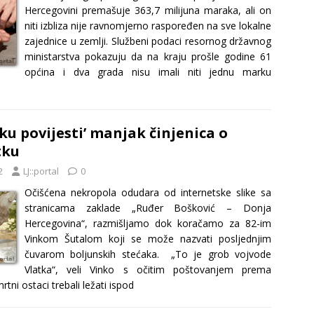
Hercegovini premašuje 363,7 milijuna maraka, ali on
niti izbliza nije ravnomjerno raspoređen na sve lokalne
zajednice u zemlji. Službeni podaci resornog državnog
ministarstva pokazuju da na kraju prošle godine 61
općina i dva grada nisu imali niti jednu marku
šku povijesti’ manjak činjenica o
tku
2
LJ::portal
0
Očišćena nekropola odudara od internetske slike sa
stranicama zaklade „Ruđer Bošković – Donja
Hercegovina“, razmišljamo dok koračamo za 82-im
Vinkom Šutalom koji se može nazvati posljednjim
čuvarom boljunskih stećaka. „To je grob vojvode
Vlatka“, veli Vinko s očitim poštovanjem prema
rtni ostaci trebali ležati ispod