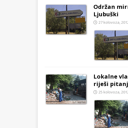
Održan mirn
Ljubuški
27 kolovoza, 201
Lokalne vl
riješi pitan
25 kolovoza, 201