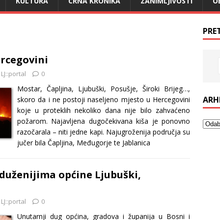
KULTURA
CRNA KRONIKA
ZANIMLJIVOSTI
O
PRE
rcegovini
LJ::portal
0
Mostar, Čapljina, Ljubuški, Posušje, Široki Brijeg…,
ARH
skoro da i ne postoji naseljeno mjesto u Hercegovini
koje u proteklih nekoliko dana nije bilo zahvaćeno
požarom. Najavljena dugočekivana kiša je ponovno
razočarala – niti jedne kapi. Najugroženija područja su
jučer bila Čapljina, Međugorje te Jablanica
duženijima općine Ljubuški,
LJ::portal
0
Unutarnji dug općina, gradova i županija u Bosni i