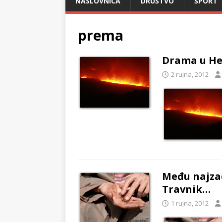
NASLOVNICA
DRUŠTVO
ŠPORT
prema
Drama u He
2 rujna, 2012
Među najza
Travnik…
1 rujna, 2012