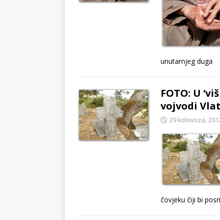
unutarnjeg duga
FOTO: U ‘vi
vojvodi Vla
29 kolovoza, 201
čovjeku čiji bi posm