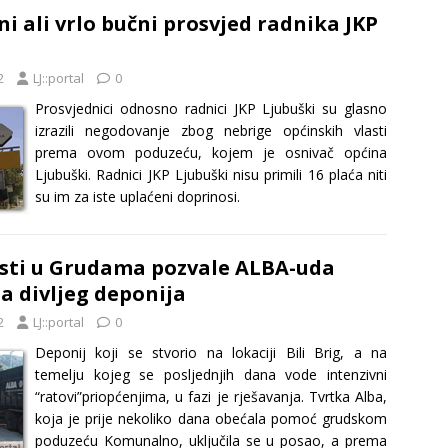
i ali vrlo bučni prosvjed radnika JKP
2
LJ::portal
0
Prosvjednici odnosno radnici JKP Ljubuški su glasno
izrazili negodovanje zbog nebrige općinskih vlasti
prema ovom poduzeću, kojem je osnivač općina
Ljubuški. Radnici JKP Ljubuški nisu primili 16 plaća niti
su im za iste uplaćeni doprinosi.
asti u Grudama pozvale ALBA-uda
ja divljeg deponija
2
LJ::portal
0
Deponij koji se stvorio na lokaciji Bili Brig, a na
temelju kojeg se posljednjih dana vode intenzivni
“ratovi”priopćenjima, u fazi je rješavanja. Tvrtka Alba,
koja je prije nekoliko dana obećala pomoć grudskom
poduzeću Komunalno, uključila se u posao, a prema