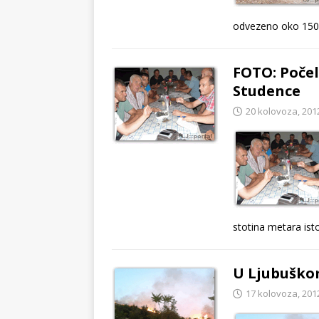
odvezeno oko 150
FOTO: Poče
Studence
20 kolovoza, 201
stotina metara isto
U Ljubuškom
17 kolovoza, 201