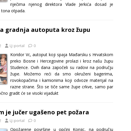
riječima njenog direktora Vlade Jerkića dosad je
 tona otpada.
la gradnja autoputa kroz župu
2
LJ::portal
0
Koridor Vc, autoput koji spaja Mađarsku s Hrvatskom
preko Bosne i Hercegovine prolazi i kroz našu župu
Studence. Ovih dana započeli su radovi na području
župe. Možemo reći da smo okruženi bagerima,
rovokopačima i kamionima koji odvoze materijal na
razne strane. Što se tiče same župe crkve, samo par
čno gradit će se visoki vijadukt
 je jučer ugašeno pet požara
2
LJ::portal
0
Opožarene površine u općini Konjic, na području