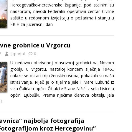
Hercegovačko-neretvanske županije, pod stalnim su
nadzorom, navodi Federalni operativni centar Civilne
zaštite u redovnom izvještaju o požarima i stanju u
FBiH za jučerašnji dan.
vne grobnice u Vrgorcu
2
LJ::portal
0
U nedavno otkrivenoj masovnoj grobnici na Novom
groblju u Vrgorcu, nastaloj koncem siječnja 1945.,
nalaze se ostaci triju ženskih osoba, pokazala su naša
istraživanja. Riječ je o tijelima Jele i Mare Luburić iz
sela Čalića u općini Čitluk te Stane Nižić iz sela Lisice u
općini Ljubuški. Prema riječima članova obitelji, Jela
ić
avnica” najbolja fotografija
Fotografijom kroz Hercegovinu”