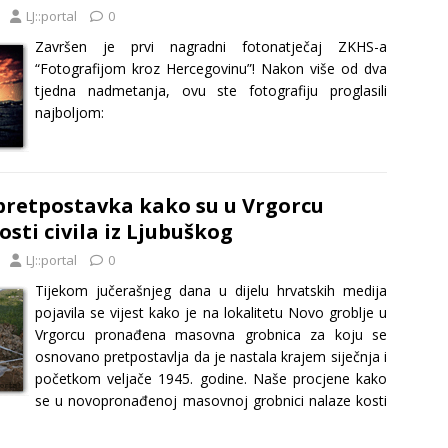
LJ::portal
0
Završen je prvi nagradni fotonatječaj ZKHS-a
“Fotografijom kroz Hercegovinu”! Nakon više od dva
tjedna nadmetanja, ovu ste fotografiju proglasili
najboljom:
pretpostavka kako su u Vrgorcu
osti civila iz Ljubuškog
LJ::portal
0
Tijekom jučerašnjeg dana u dijelu hrvatskih medija
pojavila se vijest kako je na lokalitetu Novo groblje u
Vrgorcu pronađena masovna grobnica za koju se
osnovano pretpostavlja da je nastala krajem siječnja i
početkom veljače 1945. godine. Naše procjene kako
se u novopronađenoj masovnoj grobnici nalaze kosti