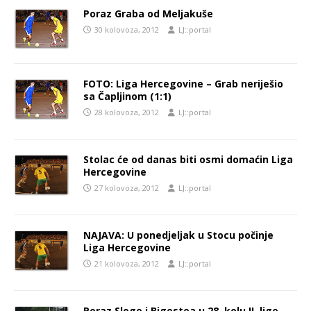
Poraz Graba od Meljakuše
30 kolovoza, 2012
LJ::portal
FOTO: Liga Hercegovine – Grab neriješio
sa Čapljinom (1:1)
28 kolovoza, 2012
LJ::portal
Stolac će od danas biti osmi domaćin Liga
Hercegovine
27 kolovoza, 2012
LJ::portal
NAJAVA: U ponedjeljak u Stocu počinje
Liga Hercegovine
21 kolovoza, 2012
LJ::portal
Poraz Sloge i Bigestea u 28. kolu II. lige