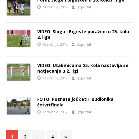
29 svibnja, 2012
LJ::portal
VIDEO: Sloga i Bigeste poraženi u 25. kolu
2. lige
15 svibnja, 2012
LJ::portal
VIDEO: Utakmicama 25. kola nastavlja se
natjecanje u 2. ligi
12 svibnja, 2012
LJ::portal
FOTO: Poznata još četiri sudionika
četvrtfinala
12 svibnja, 2012
LJ::portal
1
2
…
4
»