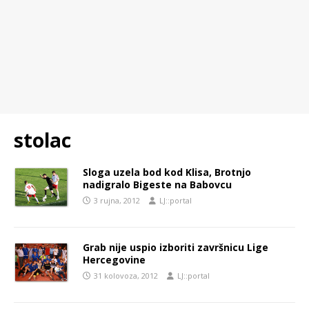
stolac
Sloga uzela bod kod Klisa, Brotnjo
nadigralo Bigeste na Babovcu
3 rujna, 2012
LJ::portal
Grab nije uspio izboriti završnicu Lige
Hercegovine
31 kolovoza, 2012
LJ::portal