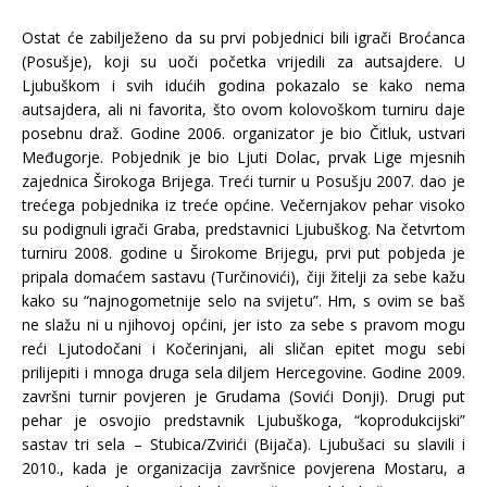
Ostat će zabilježeno da su prvi pobjednici bili igrači Broćanca
(Posušje), koji su uoči početka vrijedili za autsajdere. U
Ljubuškom i svih idućih godina pokazalo se kako nema
autsajdera, ali ni favorita, što ovom kolovoškom turniru daje
posebnu draž. Godine 2006. organizator je bio Čitluk, ustvari
Međugorje. Pobjednik je bio Ljuti Dolac, prvak Lige mjesnih
zajednica Širokoga Brijega. Treći turnir u Posušju 2007. dao je
trećega pobjednika iz treće općine. Večernjakov pehar visoko
su podignuli igrači Graba, predstavnici Ljubuškog. Na četvrtom
turniru 2008. godine u Širokome Brijegu, prvi put pobjeda je
pripala domaćem sastavu (Turčinovići), čiji žitelji za sebe kažu
kako su “najnogometnije selo na svijetu”. Hm, s ovim se baš
ne slažu ni u njihovoj općini, jer isto za sebe s pravom mogu
reći Ljutodočani i Kočerinjani, ali sličan epitet mogu sebi
prilijepiti i mnoga druga sela diljem Hercegovine. Godine 2009.
završni turnir povjeren je Grudama (Sovići Donji). Drugi put
pehar je osvojio predstavnik Ljubuškoga, “koprodukcijski”
sastav tri sela – Stubica/Zvirići (Bijača). Ljubušaci su slavili i
2010., kada je organizacija završnice povjerena Mostaru, a