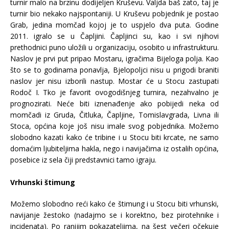
turnir malo na brzinu dodijeljen Kruševu. Valjda baš zato, taj je
turnir bio nekako najspontaniji. U Kruševu pobjednik je postao
Grab, jedina momčad kojoj je to uspjelo dva puta. Godine
2011. igralo se u Čapljini. Čapljinci su, kao i svi njihovi
prethodnici puno uložili u organizaciju, osobito u infrastrukturu.
Naslov je prvi put pripao Mostaru, igračima Bijeloga polja. Kao
što se to godinama ponavlja, Bjelopoljci nisu u prigodi braniti
naslov jer nisu izborili nastup. Mostar će u Stocu zastupati
Rodoč I. Tko je favorit ovogodišnjeg turnira, nezahvalno je
prognozirati. Neće biti iznenađenje ako pobijedi neka od
momčadi iz Gruda, Čitluka, Čapljine, Tomislavgrada, Livna ili
Stoca, općina koje još nisu imale svog pobjednika. Možemo
slobodno kazati kako će tribine i u Stocu biti krcate, ne samo
domaćim ljubiteljima hakla, nego i navijačima iz ostalih općina,
posebice iz sela čiji predstavnici tamo igraju.
Vrhunski štimung
Možemo slobodno reći kako će štimung i u Stocu biti vrhunski,
navijanje žestoko (nadajmo se i korektno, bez pirotehnike i
incidenata). Po ranijim pokazateljima, na šest večeri očekuje