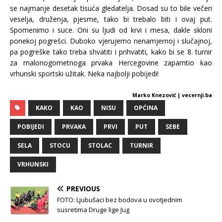
se najmanje desetak tisuća gledatelja. Dosad su to bile večeri
veselja, druženja, pjesme, tako bi trebalo biti i ovaj put.
Spomenimo i suce. Oni su ljudi od krvi i mesa, dakle skloni
ponekoj pogrešci. Duboko vjerujemo nenamjernoj i slučajnoj,
pa pogreške tako treba shvatiti i prihvatiti, kako bi se 8. turnir
za malonogometnoga prvaka Hercegovine zapamtio kao
vrhunski sportski užitak. Neka najbolji pobijedi!
Marko Knezović | vecernji.ba
KAKO
KAO
NISU
OPĆINA
POBIJEDI
PRVAKA
PRVI
PUT
SEBE
SELA
STOCU
STOLAC
TURNIR
VRHUNSKI
PREVIOUS
FOTO: Ljubušaci bez bodova u ovotjednim
susretima Druge lige Jug