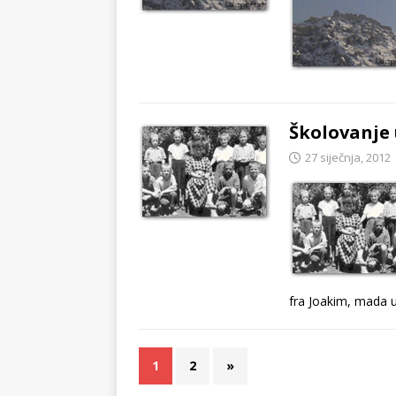
Školovanje u
27 siječnja, 2012
fra Joakim, mada u 
1
2
»