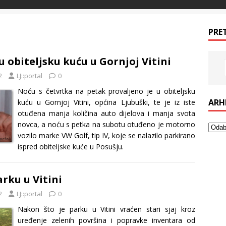
PRE
u obiteljsku kuću u Gornjoj Vitini
2
LJ::portal
0
Noću s četvrtka na petak provaljeno je u obiteljsku
ARH
kuću u Gornjoj Vitini, općina Ljubuški, te je iz iste
otuđena manja količina auto dijelova i manja svota
novca, a noću s petka na subotu otuđeno je motorno
vozilo marke VW Golf, tip IV, koje se nalazilo parkirano
ispred obiteljske kuće u Posušju.
arku u Vitini
2
LJ::portal
0
Nakon što je parku u Vitini vraćen stari sjaj kroz
uređenje zelenih površina i popravke inventara od