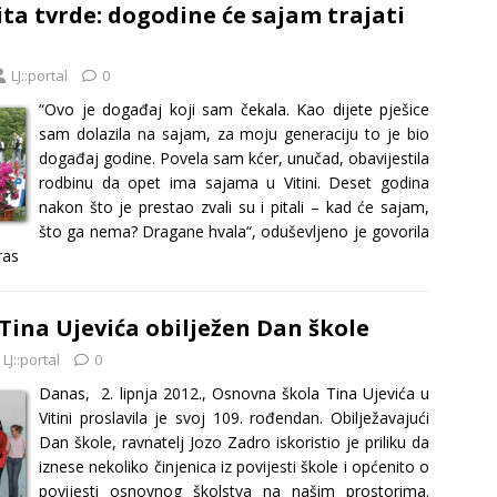
ita tvrde: dogodine će sajam trajati
LJ::portal
0
“Ovo je događaj koji sam čekala. Kao dijete pješice
sam dolazila na sajam, za moju generaciju to je bio
događaj godine. Povela sam kćer, unučad, obavijestila
rodbinu da opet ima sajama u Vitini. Deset godina
nakon što je prestao zvali su i pitali – kad će sajam,
što ga nema? Dragane hvala“, oduševljeno je govorila
ras
Tina Ujevića obilježen Dan škole
LJ::portal
0
Danas, 2. lipnja 2012., Osnovna škola Tina Ujevića u
Vitini proslavila je svoj 109. rođendan. Obilježavajući
Dan škole, ravnatelj Jozo Zadro iskoristio je priliku da
iznese nekoliko činjenica iz povijesti škole i općenito o
povijesti osnovnog školstva na našim prostorima.