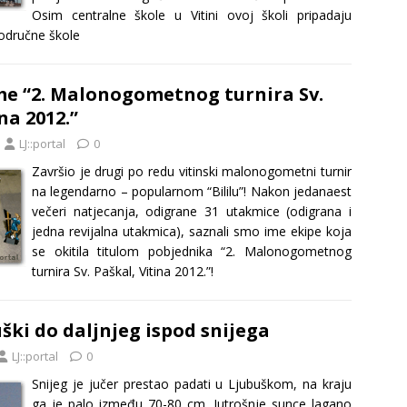
Osim centralne škole u Vitini ovoj školi pripadaju
odručne škole
me “2. Malonogometnog turnira Sv.
na 2012.”
LJ::portal
0
Završio je drugi po redu vitinski malonogometni turnir
na legendarno – popularnom “Bililu”! Nakon jedanaest
večeri natjecanja, odigrane 31 utakmice (odigrana i
jedna revijalna utakmica), saznali smo ime ekipe koja
se okitila titulom pobjednika “2. Malonogometnog
turnira Sv. Paškal, Vitina 2012.”!
ški do daljnjeg ispod snijega
LJ::portal
0
Snijeg je jučer prestao padati u Ljubuškom, na kraju
ga je palo između 70-80 cm. Jutrošnje sunce lagano