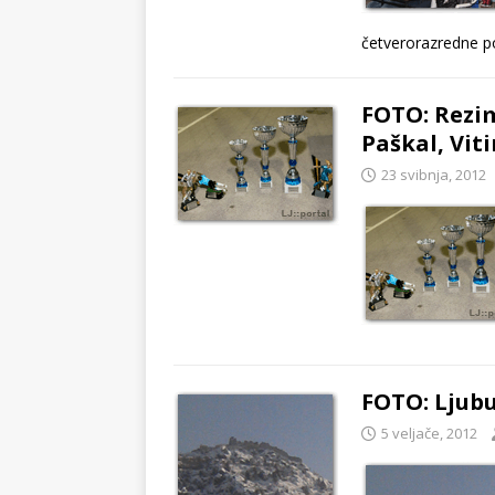
četverorazredne p
FOTO: Rezi
Paškal, Viti
23 svibnja, 2012
FOTO: Ljubu
5 veljače, 2012