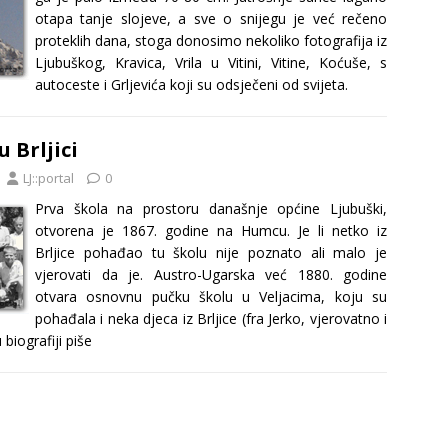
otapa tanje slojeve, a sve o snijegu je već rečeno
proteklih dana, stoga donosimo nekoliko fotografija iz
Ljubuškog, Kravica, Vrila u Vitini, Vitine, Koćuše, s
autoceste i Grljevića koji su odsječeni od svijeta.
 Brljici
LJ::portal
0
Prva škola na prostoru današnje općine Ljubuški,
otvorena je 1867. godine na Humcu. Je li netko iz
Brljice pohađao tu školu nije poznato ali malo je
vjerovati da je. Austro-Ugarska već 1880. godine
otvara osnovnu pučku školu u Veljacima, koju su
pohađala i neka djeca iz Brljice (fra Jerko, vjerovatno i
biografiji piše