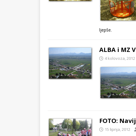
ljepše.
ALBA i MZ V
4 kolovoza, 2012
FOTO: Navij
15 lipnja, 2012