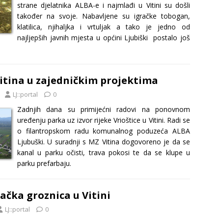
strane djelatnika ALBA-e i najmlađi u Vitini su došli
također na svoje. Nabavljene su igračke tobogan,
klatilica, njihaljka i vrtuljak a tako je jedno od
najljepših javnih mjesta u općini Ljubiški postalo još
itina u zajedničkim projektima
LJ::portal
0
Zadnjih dana su primijećni radovi na ponovnom
uređenju parka uz izvor rijeke Vrioštice u Vitini. Radi se
o filantropskom radu komunalnog poduzeća ALBA
Ljubuški. U suradnji s MZ Vitina dogovoreno je da se
kanal u parku očisti, trava pokosi te da se klupe u
parku prefarbaju.
ačka groznica u Vitini
LJ::portal
0