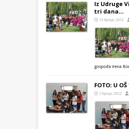
Iz Udruge V
tri dana…
12 lipnja, 2012
gospođa Irena Bo
FOTO: U OŠ 
2 lipnja, 2012