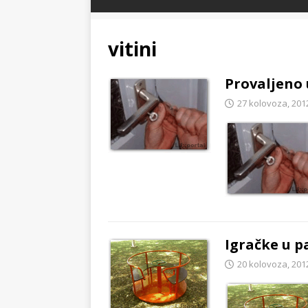
vitini
Provaljeno 
27 kolovoza, 201
Igračke u p
20 kolovoza, 201