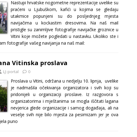
Nastupi hrvatske nogometne reprezentacije uvelike su
praćeni u Ljubuškom, kafići u kojima se gledaju
utakmice popunjeni su do posljednjeg mjesta
navijačima u kockastim dresovima. Na naš mail
pristigle su zanimljive fotografije navijačke groznice u
Vitini koje možete pogledati u nastavku. Ukoliko ste i
e nam fotografije vašeg navijanja na naš mail:
ana Vitinska proslava
LJ::portal
0
Proslava u Vitini, održana u nedjelju 10. lipnja, uvelike
je nadmašila očekivanja organizatora i svih koji su
pridonijeli u organizaciji proslave. Iz razgovora s
organizatorima i mještanima se mogla iščitati lagana
nevjerica glede organizacije i samog događaja, ali na
veselje svih nije bilo mjesta za pesimizam jer je ova
jela puno