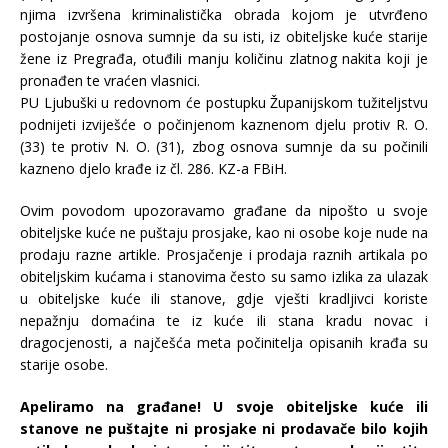
njima izvršena kriminalistička obrada kojom je utvrđeno
postojanje osnova sumnje da su isti, iz obiteljske kuće starije
žene iz Pregrađa, otuđili manju količinu zlatnog nakita koji je
pronađen te vraćen vlasnici.
PU Ljubuški u redovnom će postupku Županijskom tužiteljstvu
podnijeti izviješće o počinjenom kaznenom djelu protiv R. O.
(33) te protiv N. O. (31), zbog osnova sumnje da su počinili
kazneno djelo krađe iz čl. 286. KZ-a FBiH.
Ovim povodom upozoravamo građane da nipošto u svoje
obiteljske kuće ne puštaju prosjake, kao ni osobe koje nude na
prodaju razne artikle. Prosjačenje i prodaja raznih artikala po
obiteljskim kućama i stanovima često su samo izlika za ulazak
u obiteljske kuće ili stanove, gdje vješti kradljivci koriste
nepažnju domaćina te iz kuće ili stana kradu novac i
dragocjenosti, a najčešća meta počinitelja opisanih krađa su
starije osobe.
Apeliramo na građane! U svoje obiteljske kuće ili
stanove ne puštajte ni prosjake ni prodavače bilo kojih