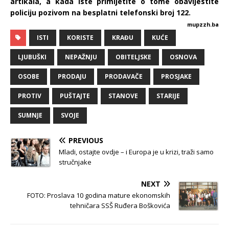
artikala, a kada iste primijetite o tome obavijestite
policiju pozivom na besplatni telefonski broj 122.
mupzzh.ba
ISTI
KORISTE
KRAĐU
KUĆE
LJUBUŠKI
NEPAŽNJU
OBITELJSKE
OSNOVA
OSOBE
PRODAJU
PRODAVAČE
PROSJAKE
PROTIV
PUŠTAJTE
STANOVE
STARIJE
SUMNJE
SVOJE
PREVIOUS
Mladi, ostajte ovdje – i Europa je u krizi, traži samo
stručnjake
NEXT
FOTO: Proslava 10 godina mature ekonomskih
tehničara SSŠ Ruđera Boškovića