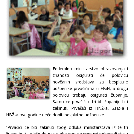
Federalno ministarstvo obrazovanja i
znanosti osigurati će polovicu
novčanih sredstava za besplatne
udžbenike prvašićima u FBiH, a drugu
polovicu trebaju osigurati županije.
Samo će prvašići u tri bh županije biti
zakinuti. Prvašići iz HNŽ-a, ZHŽ-a i
HBŽ-a ove godine neće dobiti besplatne udžbenike.
”Prvašići će biti zakinuti zbog odluka ministarstava iz te tri
županije. Nije bilo do nas s obzirom da smo mi pokrenuli cijelu