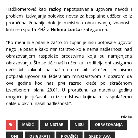
Hadžiomerović kao razlog nepotpisivanja ugovora navodi i
problem izdvajanja polovice novca za besplatne udžbenike iz
proračuna županije dok je ministrica obrazovanja, znanosti,
kulture i športa ZHŽ-a
Helena Lončar
kategorična:
”Po meni nije pitanje zašto tri županije nisu potpisale ugovor
nego je pitanje kako ministarstvo koje nema nadležnosti nad
obrazovanjem raspolaže sredstvima koja su namjenjena
obrazovanju. Što se tiče naših učenika i roditelja oni zasigurno
neće biti zakinuti na način da će biti oštećeni jer nismo
potpisali ugovor sa federalnim ministarstvom s obzirom da
ove godine kod nas prvi razred kreće po skraćenom
izvedbenom planu 28.01. U proračunu za narednu godinu
moguće je rješavati to iz sredstava kojima mi raspolažemo
dakle u okviru naših nadležnosti”.
rdv.ba
MAŠIĆ
MINISTAR
NISU
OBRAZOVANJA
ONI
OSIGURATI
PRVAŠIĆI
SREDSTAVA