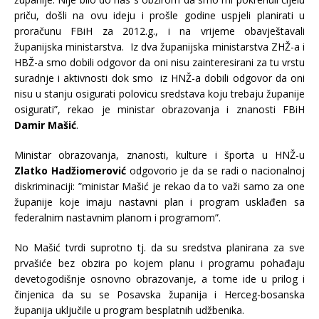
priču, došli na ovu ideju i prošle godine uspjeli planirati u
proračunu FBiH za 2012.g., i na vrijeme obavještavali
županijska ministarstva. Iz dva županijska ministarstva ZHŽ-a i
HBŽ-a smo dobili odgovor da oni nisu zainteresirani za tu vrstu
suradnje i aktivnosti dok smo iz HNŽ-a dobili odgovor da oni
nisu u stanju osigurati polovicu sredstava koju trebaju županije
osigurati”, rekao je ministar obrazovanja i znanosti FBiH
Damir Mašić
.
Ministar obrazovanja, znanosti, kulture i športa u HNŽ-u
Zlatko Hadžiomerović
odgovorio je da se radi o nacionalnoj
diskriminaciji: ”ministar Mašić je rekao da to važi samo za one
županije koje imaju nastavni plan i program usklađen sa
federalnim nastavnim planom i programom”.
No Mašić tvrdi suprotno tj. da su sredstva planirana za sve
prvašiće bez obzira po kojem planu i programu pohađaju
devetogodišnje osnovno obrazovanje, a tome ide u prilog i
činjenica da su se Posavska županija i Herceg-bosanska
županija uključile u program besplatnih udžbenika.