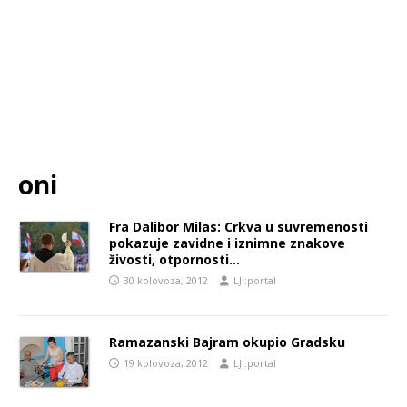
oni
Fra Dalibor Milas: Crkva u suvremenosti
pokazuje zavidne i iznimne znakove
živosti, otpornosti…
30 kolovoza, 2012
LJ::portal
Ramazanski Bajram okupio Gradsku
19 kolovoza, 2012
LJ::portal