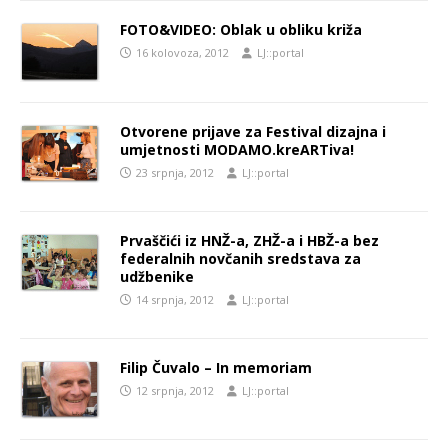
FOTO&VIDEO: Oblak u obliku križa
16 kolovoza, 2012
LJ::portal
Otvorene prijave za Festival dizajna i
umjetnosti MODAMO.kreARTiva!
23 srpnja, 2012
LJ::portal
Prvaščići iz HNŽ-a, ZHŽ-a i HBŽ-a bez
federalnih novčanih sredstava za
udžbenike
14 srpnja, 2012
LJ::portal
Filip Čuvalo – In memoriam
12 srpnja, 2012
LJ::portal