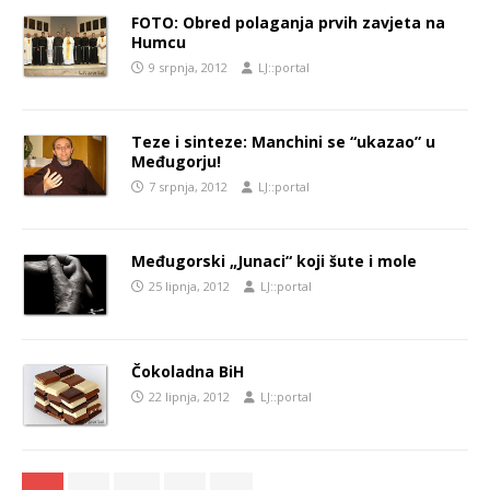
FOTO: Obred polaganja prvih zavjeta na
Humcu
9 srpnja, 2012
LJ::portal
Teze i sinteze: Manchini se “ukazao” u
Međugorju!
7 srpnja, 2012
LJ::portal
Međugorski „Junaci“ koji šute i mole
25 lipnja, 2012
LJ::portal
Čokoladna BiH
22 lipnja, 2012
LJ::portal