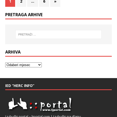
1
2
…
6
»
PRETRAGA ARHIVE
ARHIVA
IED “HERC INFO”
Ljubuški portal – ljportal.com | Ljubuški na dlanu