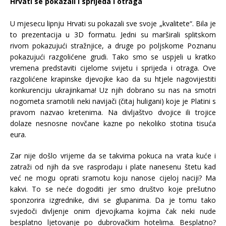
Hrvati se pokazali i sprijeda i otraga
U mjesecu lipnju Hrvati su pokazali sve svoje „kvalitete“. Bila je
to prezentacija u 3D formatu. Jedni su marširali splitskom
rivom pokazujući stražnjice, a druge po poljskome Poznanu
pokazujući razgolićene grudi. Tako smo se uspjeli u kratko
vremena predstaviti cijelome svijetu i sprijeda i otraga. Ove
razgolićene krapinske djevojke kao da su htjele nagovijestiti
konkurenciju ukrajinkama! Uz njih dobrano su nas na smotri
nogometa sramotili neki navijači (čitaj huligani) koje je Platini s
pravom nazvao kretenima. Na divljaštvo dvojice ili trojice
dolaze nesnosne novčane kazne po nekoliko stotina tisuća
eura.
Zar nije došlo vrijeme da se takvima pokuca na vrata kuće i
zatraži od njih da sve rasprodaju i plate nanesenu štetu kad
već ne mogu oprati sramotu koju nanose cijeloj naciji? Ma
kakvi. To se neće dogoditi jer smo društvo koje prešutno
sponzorira izgrednike, divi se glupanima. Da je tomu tako
svjedoči divljenje onim djevojkama kojima čak neki nude
besplatno ljetovanje po dubrovačkim hotelima. Besplatno?