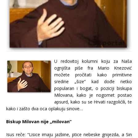
U redovitoj kolumni koju za Naša
ognjišta piše fra Mario Knezović
možete pročitati kako primitivne
sredine „šize“ kad dođe netko
popularan i bogat, o poziciji biskupa
Milovana, kako je nogomet postao
apsurd, kako su se Hrvati razgolićili, te
kako i zašto dva oca oplakuju sinove…
Biskup Milovan nije „milovan“
Isus reče: “Lisice imaju jazbine, ptice nebeske gnijezda, a Sin