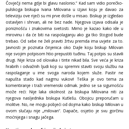
Čovječji nema gdje bi glavu naslonio.” Kad sam vidio porečko-
pulskoga biskupa Ivana Milovana u izjavi koju je davao za
televiziju ove riječi su mi prve došle u misao. Biskup je izgledao
ostavljen i shrvan, ali ne bez nade. Njegova izjava odisala je
poniznošću i znakovima svetosti. Mirno je kazao kako ide u
mirovinu i da će biti na raspolaganju ako ga tko štogod bude
trebao. Od sebe ne želi praviti žrtvu premda ima uvjete za to.
Javnosti je poznata činjenica oko Dajle koju biskup Milovan
nije svojim potpisom htio prepustiti tuđinu. Taj potpis su stavili
drugi. Nije kriza od olovaka i tinte nikad bila. Sve veća je kriza
hrabrih i odvažnih ljudi koji su spremni staviti svoju službu na
raspolaganje u ime svoga naroda kojem služe. Pastir ne
napušta stado kad nagrnu vukovi! Teška je ovo tema za
komentiranje i traži vremenski odmak. Jedno se sa sigurnošću
može reći: Nije laka okolnost za biskupa Milovana niti za
njegova nasljednika biskupa Kutlešu. Obojicu preporučam u
molitve. No, ne mogu pobjeći od dojma kako biskup Milovan u
ovom slučaju nije „milovan“. Dapače, osjetio je svu gorčinu
moćnijega i snagu jačega.