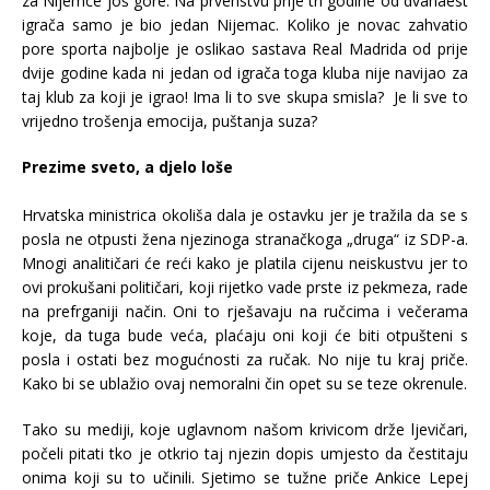
za Nijemce još gore. Na prvenstvu prije tri godine od dvanaest
igrača samo je bio jedan Nijemac. Koliko je novac zahvatio
pore sporta najbolje je oslikao sastava Real Madrida od prije
dvije godine kada ni jedan od igrača toga kluba nije navijao za
taj klub za koji je igrao! Ima li to sve skupa smisla? Je li sve to
vrijedno trošenja emocija, puštanja suza?
Prezime sveto, a djelo loše
Hrvatska ministrica okoliša dala je ostavku jer je tražila da se s
posla ne otpusti žena njezinoga stranačkoga „druga“ iz SDP-a.
Mnogi analitičari će reći kako je platila cijenu neiskustvu jer to
ovi prokušani političari, koji rijetko vade prste iz pekmeza, rade
na prefrganiji način. Oni to rješavaju na ručcima i večerama
koje, da tuga bude veća, plaćaju oni koji će biti otpušteni s
posla i ostati bez mogućnosti za ručak. No nije tu kraj priče.
Kako bi se ublažio ovaj nemoralni čin opet su se teze okrenule.
Tako su mediji, koje uglavnom našom krivicom drže ljevičari,
počeli pitati tko je otkrio taj njezin dopis umjesto da čestitaju
onima koji su to učinili. Sjetimo se tužne priče Ankice Lepej