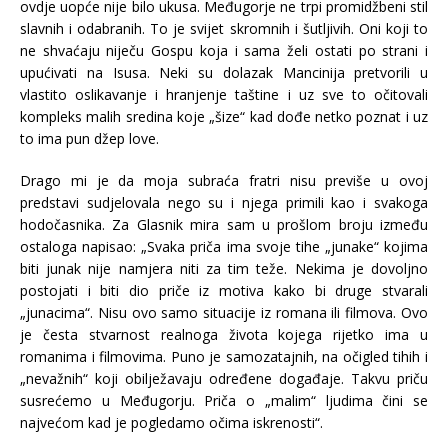
ovdje uopće nije bilo ukusa. Međugorje ne trpi promidžbeni stil
slavnih i odabranih. To je svijet skromnih i šutljivih. Oni koji to
ne shvaćaju niječu Gospu koja i sama želi ostati po strani i
upućivati na Isusa. Neki su dolazak Mancinija pretvorili u
vlastito oslikavanje i hranjenje taštine i uz sve to očitovali
kompleks malih sredina koje „šize“ kad dođe netko poznat i uz
to ima pun džep love.
Drago mi je da moja subraća fratri nisu previše u ovoj
predstavi sudjelovala nego su i njega primili kao i svakoga
hodočasnika. Za Glasnik mira sam u prošlom broju između
ostaloga napisao: „Svaka priča ima svoje tihe „junake“ kojima
biti junak nije namjera niti za tim teže. Nekima je dovoljno
postojati i biti dio priče iz motiva kako bi druge stvarali
„junacima“. Nisu ovo samo situacije iz romana ili filmova. Ovo
je česta stvarnost realnoga života kojega rijetko ima u
romanima i filmovima. Puno je samozatajnih, na očigled tihih i
„nevažnih“ koji obilježavaju određene događaje. Takvu priču
susrećemo u Međugorju. Priča o „malim“ ljudima čini se
najvećom kad je pogledamo očima iskrenosti“.