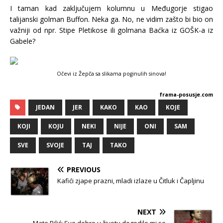
I taman kad zaključujem kolumnu u Međugorje stigao
talijanski golman Buffon. Neka ga. No, ne vidim zašto bi bio on
važniji od npr. Stipe Pletikose ili golmana Baćka iz GOŠK-a iz
Gabele?
Očevi iz Žepča sa slikama poginulih sinova!
frama-posusje.com
JEDAN
JER
KAKO
KAO
KOJE
KOJI
KOJU
NEKI
NIJE
ONI
SAM
SVE
SVOJE
TAJ
TAKO
PREVIOUS
Kafići zjape prazni, mladi izlaze u Čitluk i Čapljinu
NEXT