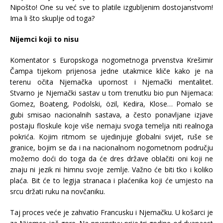
Nipošto! One su već sve to platile izgubljenim dostojanstvom!
Ima li što skuplje od toga?
Nijemci koji to nisu
Komentator s Europskoga nogometnoga prvenstva Krešimir
Čampa tijekom prijenosa jedne utakmice kliče kako je na
terenu očita Njemačka upornost i Njemački mentalitet.
Stvarno je Njemački sastav u tom trenutku bio pun Nijemaca:
Gomez, Boateng, Podolski, özil, Kedira, Klose… Pomalo se
gubi smisao nacionalnih sastava, a često ponavljane izjave
postaju floskule koje više nemaju svoga temelja niti realnoga
pokrića. Kojim ritmom se ujedinjuje globalni svijet, ruše se
granice, bojim se da i na nacionalnom nogometnom području
možemo doći do toga da će dres države oblačiti oni koji ne
znaju ni jezik ni himnu svoje zemlje. Važno će biti tko i koliko
plaća. Bit će to legija stranaca i plaćenika koji će umjesto na
srcu držati ruku na novčaniku.
Taj proces veće je zahvatio Francusku i Njemačku. U košarci je