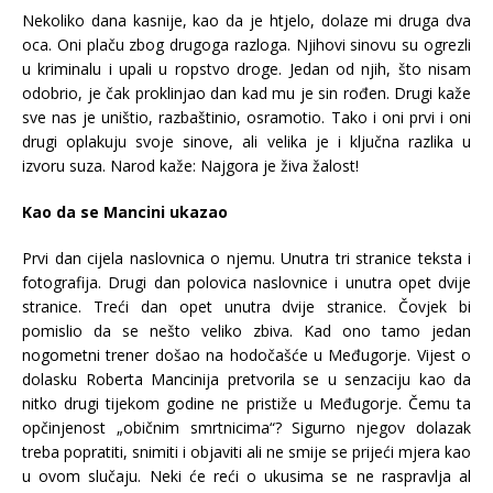
Nekoliko dana kasnije, kao da je htjelo, dolaze mi druga dva
oca. Oni plaču zbog drugoga razloga. Njihovi sinovu su ogrezli
u kriminalu i upali u ropstvo droge. Jedan od njih, što nisam
odobrio, je čak proklinjao dan kad mu je sin rođen. Drugi kaže
sve nas je uništio, razbaštinio, osramotio. Tako i oni prvi i oni
drugi oplakuju svoje sinove, ali velika je i ključna razlika u
izvoru suza. Narod kaže: Najgora je živa žalost!
Kao da se Mancini ukazao
Prvi dan cijela naslovnica o njemu. Unutra tri stranice teksta i
fotografija. Drugi dan polovica naslovnice i unutra opet dvije
stranice. Treći dan opet unutra dvije stranice. Čovjek bi
pomislio da se nešto veliko zbiva. Kad ono tamo jedan
nogometni trener došao na hodočašće u Međugorje. Vijest o
dolasku Roberta Mancinija pretvorila se u senzaciju kao da
nitko drugi tijekom godine ne pristiže u Međugorje. Čemu ta
opčinjenost „običnim smrtnicima“? Sigurno njegov dolazak
treba popratiti, snimiti i objaviti ali ne smije se prijeći mjera kao
u ovom slučaju. Neki će reći o ukusima se ne raspravlja al