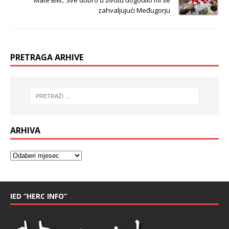
Mate Bilić: Sve dobro u životu dogodilo mi se
zahvaljujući Međugorju
PRETRAGA ARHIVE
ARHIVA
IED “HERC INFO”