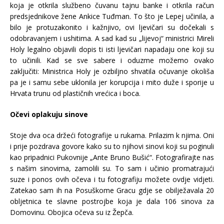
koja je otkrila službeno čuvanu tajnu banke i otkrila račun
predsjednikove žene Ankice Tuđman. To što je Lepej učinila, a
bilo je protuzakonito i kažnjivo, ovi ljevičari su dočekali s
odobravanjem i ushitima. A sad kad su „lijevoj“ ministrici Mireli
Holy legalno objavili dopis ti isti ljevičari napadaju one koji su
to učinili. Kad se sve sabere i oduzme možemo ovako
zaključiti: Ministrica Holy je ozbiljno shvatila očuvanje okoliša
pa je i samu sebe uklonila jer korupcija i mito duže i sporije u
Hrvata trunu od plastičnih vrećica i boca.
Očevi oplakuju sinove
Stoje dva oca držeći fotografije u rukama. Prilazim k njima. Oni
i prije pozdrava govore kako su to njihovi sinovi koji su poginuli
kao pripadnici Pukovnije „Ante Bruno Bušić“. Fotografirajte nas
s našim sinovima, zamolili su. To sam i učinio promatrajući
suze i ponos ovih očeva i tu fotografiju možete ovdje vidjeti.
Zatekao sam ih na Posuškome Gracu gdje se obilježavala 20
obljetnica te slavne postrojbe koja je dala 106 sinova za
Domovinu. Obojica očeva su iz Žepča.