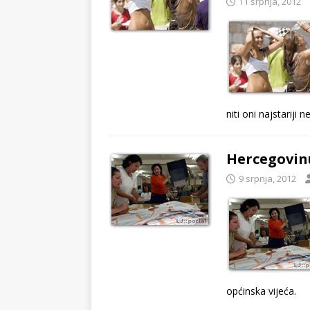
11 srpnja, 2012
niti oni najstariji 
Hercegovinu
9 srpnja, 2012
općinska vijeća.