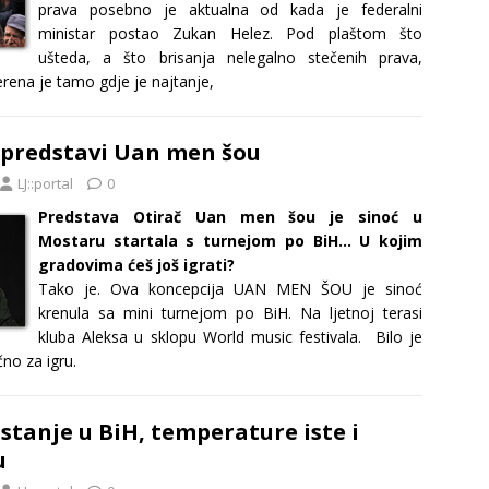
prava posebno je aktualna od kada je federalni
ministar postao Zukan Helez. Pod plaštom što
ušteda, a što brisanja nelegalno stečenih prava,
rena je tamo gdje je najtanje,
o predstavi Uan men šou
LJ::portal
0
Predstava Otirač Uan men šou je sinoć u
Mostaru startala s turnejom po BiH… U kojim
gradovima ćeš još igrati?
Tako je. Ova koncepcija UAN MEN ŠOU je sinoć
krenula sa mini turnejom po BiH. Na ljetnoj terasi
kluba Aleksa u sklopu World music festivala. Bilo je
no za igru.
stanje u BiH, temperature iste i
u