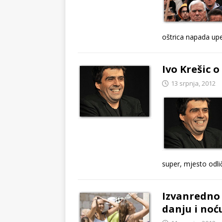
oštrica napada upe
Ivo Krešic 
13 srpnja, 2012
super, mjesto odlič
Izvanredno 
danju i noć