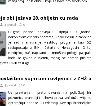
manji broj i onih obitelji koje se bave proizvodnjom.
je obilježava 28. obljetnicu rada
LJ::portal
0
U gradu podno Radovnja 19. srpnja 1984. godine,
nakon tromjesečnih priprema, Radio Posušje započeo
je rad i emitiranje vlastitog programa kao 52.
radiopostaja u BiH i četvrta u Hercegovini. O toj
medijskoj kući napisano je mnoštvo priloga pa ipak,
kada se govori o njemu, mnogi se odmah prisjete
rata i svih zasluga
povlašteni vojni umirovljenici iz ZHŽ-a
LJ::portal
0
Uz previranja i pretumbavanja na političkoj bh.
pozornici, branitelji i njihova prava već duže vrijeme
opterećuju odnose u Federaciji. Revizija braniteljskih