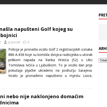
PRE
onašla napušteni Golf kojeg su
zbojnici
2
LJ::portal
0
ARH
Policija je pronašla vozilo Golf 2 registracijskih oznaka
886-A-836 koje su koristila dvojica razbojnika u utorak
prilikom napada na Ranka Hrstića (52) u Ulici
Tomislava Ivčića u Ljubuškom. To je vozilo dan prije
pokušaja pljačke ukradeno na području Sarajeva.
Vozilo je pronađeno napušteno u mjestu Lisice,
 ni nebo nije naklonjeno domaćim
ednicima