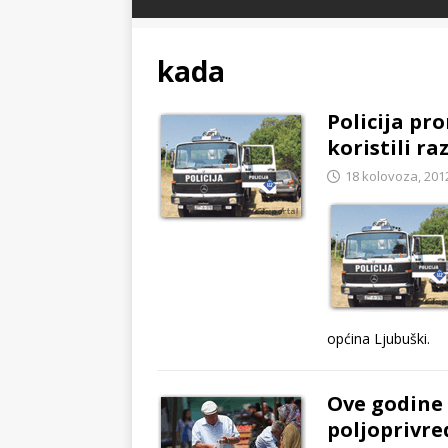
kada
Policija pr
koristili ra
18 kolovoza, 201
općina Ljubuški.
Ove godine
poljoprivr