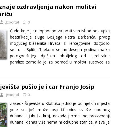
znaje ozdravljenja nakon molitvi
ariću
LJ::portal
0
Čudo koje je neophodno za pozitivan ishod postupka
beatifikacije sluge Božjega Petra Barbarića, prvog
mogućeg blaženika Hrvata iz Hercegovine, dogodilo
se u – Splitu! Tijekom sedamdesetih godina majka
petogodišnjeg dječaka oboljelog od cerebralne
paralize zamolila je za pomoć u molitvi isusovce sa
jevišta pušio je i car Franjo Josip
LJ::portal
0
Zaseok Šiljevište u Klobuku jedno je od rijetkih mjesta
gdje se još može osjetiti miris svježe ubranog
duhana. Ljubuški kraj, nekada poznat po proizvodnji
duhana, danas više nema ni otkupne stanice, a sve je