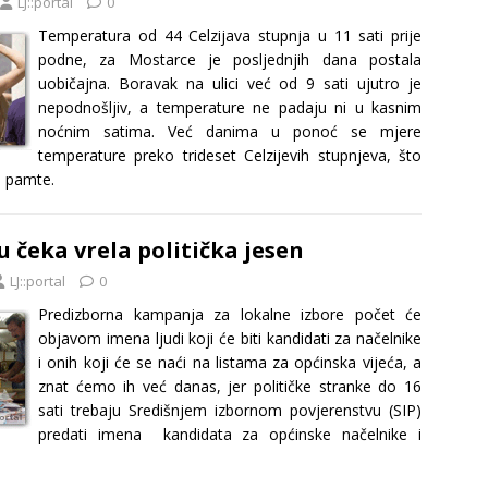
LJ::portal
0
Temperatura od 44 Celzijava stupnja u 11 sati prije
podne, za Mostarce je posljednjih dana postala
uobičajna. Boravak na ulici već od 9 sati ujutro je
nepodnošljiv, a temperature ne padaju ni u kasnim
noćnim satima. Već danima u ponoć se mjere
temperature preko trideset Celzijevih stupnjeva, što
ne pamte.
 čeka vrela politička jesen
LJ::portal
0
Predizborna kampanja za lokalne izbore počet će
objavom imena ljudi koji će biti kandidati za načelnike
i onih koji će se naći na listama za općinska vijeća, a
znat ćemo ih već danas, jer političke stranke do 16
sati trebaju Središnjem izbornom povjerenstvu (SIP)
predati imena kandidata za općinske načelnike i