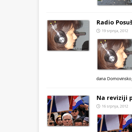
Radio Posuš
19 srpnja, 2012
dana Domovinskog 
Na reviziji 
16 srpnja, 2012