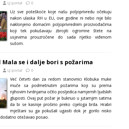
LJ::portal
0
Uz sve poteškoće koje našu poljoprivredu očekuju
nakon ulaska RH u EU, ove godine ni nebo nije bilo
naklonjeno domaćim poljoprivrednim proizvođačima
koji tek pokušavaju zbrojiti ogromne štete na
usjevima prouzročene do sada rijetko viđenom
sušom.
 Mala se i dalje bori s požarima
LJ::portal
0
Već četvrti dan za redom stanovnici Klobuka muke
muče sa podmetnutim požarima koji su prema
njihovim tvrdnjama očito posljedica namjernih ljudskih
gluposti. Ovaj put požar je buknuo u jutarnjim satima
da bi se kasnije proširio preko cijeloga brda. Hrabri
mještani su ga pokušali ugasiti dok je gorilo nisko
 je dodatno otežavao posao.