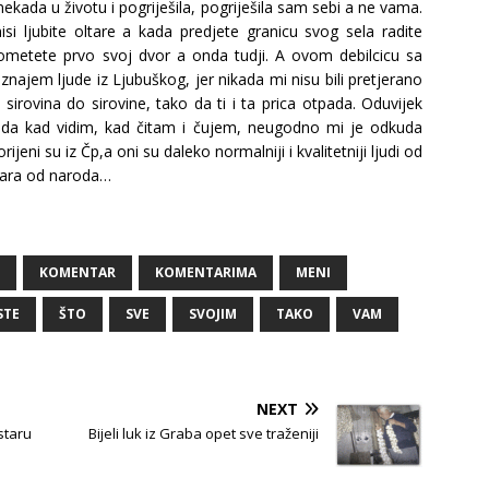
kada u životu i pogriješila, pogriješila sam sebi a ne vama.
misi ljubite oltare a kada predjete granicu svog sela radite
metete prvo svoj dvor a onda tudji. A ovom debilcicu sa
oznajem ljude iz Ljubuškog, jer nikada mi nisu bili pretjerano
sirovina do sirovine, tako da ti i ta prica otpada. Oduvijek
da kad vidim, kad čitam i čujem, neugodno mi je odkuda
eni su iz Čp,a oni su daleko normalniji i kvalitetniji ljudi od
evara od naroda…
KOMENTAR
KOMENTARIMA
MENI
STE
ŠTO
SVE
SVOJIM
TAKO
VAM
NEXT
staru
Bijeli luk iz Graba opet sve traženiji