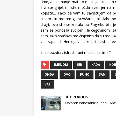
time, a jos manje znate o meni. Ja ako sam ne
I vi ste griješili il ste možda sveti jer na 
kojesta… Tako da vam tu savjetujem da po
nicom -iiii, moram ga razočarati, ali slabo p
dragi, ovo sto se kretalo po Zagrebu bila je 
sam se ponosila svojom Hercegovinom, sa
sam, iako spašava me činjenica da su moji korij
vas zapadnih Hercegovaca koji ste cista pr
Lijep pozdrav isfrustriranim Ljubusacima!”
IMENOM
JER
KADA
KOJI
ONDA
OVO
PUNO
SAM
VAŠ
PREVIOUS
Otvoren Panasonic eShop u Mo