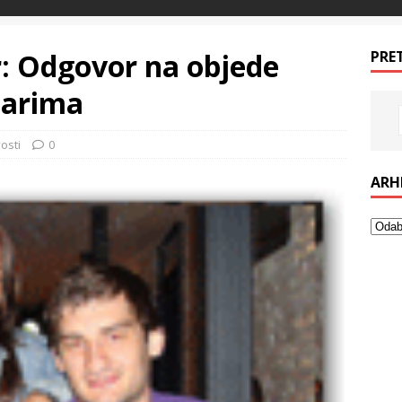
: Odgovor na objede
PRE
tarima
osti
0
ARH