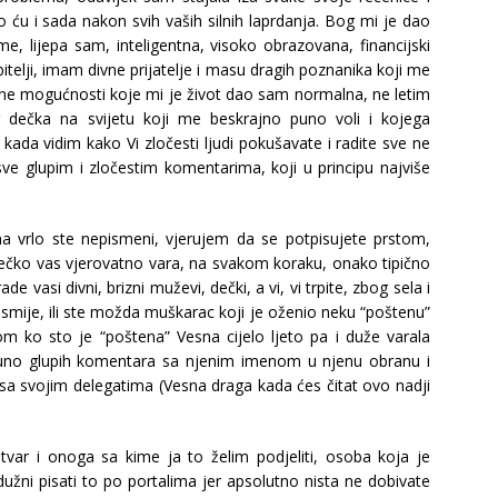
 ću i sada nakon svih vaših silnih laprdanja. Bog mi je dao
, lijepa sam, inteligentna, visoko obrazovana, financijski
bitelji, imam divne prijatelje i masu dragih poznanika koji me
otne mogućnosti koje mi je život dao sam normalna, ne letim
g dečka na svijetu koji me beskrajno puno voli i kojega
ada vidim kako Vi zločesti ljudi pokušavate i radite sve ne
dasve glupim i zločestim komentarima, koji u principu najviše
a vrlo ste nepismeni, vjerujem da se potpisujete prstom,
 dečko vas vjerovatno vara, na svakom koraku, onako tipično
 vasi divni, brizni muževi, dečki, a vi, vi trpite, zbog sela i
smije, ili ste možda muškarac koji je oženio neku “poštenu”
om ko sto je “poštena” Vesna cijelo ljeto pa i duže varala
puno glupih komentara sa njenim imenom u njenu obranu i
 sa svojim delegatima (Vesna draga kada ćes čitat ovo nadji
var i onoga sa kime ja to želim podjeliti, osoba koja je
užni pisati to po portalima jer apsolutno nista ne dobivate