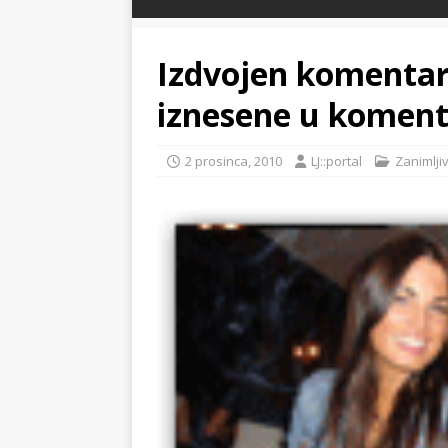
Izdvojen komentar
iznesene u komen
2 prosinca, 2010
LJ::portal
Zanimljiv