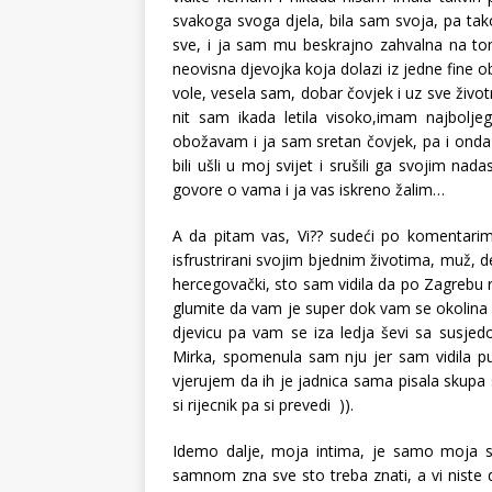
svakoga svoga djela, bila sam svoja, pa tako
sve, i ja sam mu beskrajno zahvalna na tome
neovisna djevojka koja dolazi iz jedne fine o
vole, vesela sam, dobar čovjek i uz sve živ
nit sam ikada letila visoko,imam najbolje
obožavam i ja sam sretan čovjek, pa i onda k
bili ušli u moj svijet i srušili ga svojim na
govore o vama i ja vas iskreno žalim…
A da pitam vas, Vi?? sudeći po komentarim
isfrustrirani svojim bjednim životima, muž,
hercegovački, sto sam vidila da po Zagrebu rade
glumite da vam je super dok vam se okolina 
djevicu pa vam se iza ledja ševi sa susjed
Mirka, spomenula sam nju jer sam vidila 
vjerujem da ih je jadnica sama pisala skupa
si rijecnik pa si prevedi )).
Idemo dalje, moja intima, je samo moja st
samnom zna sve sto treba znati, a vi niste d