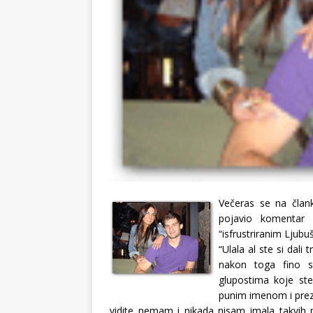
Večeras se na čla
pojavio komentar 
“isfrustriranim Ljub
“Ulala al ste si dal
nakon toga fino s
glupostima koje ste
punim imenom i prez
vidite nemam i nikada nisam imala takvih p