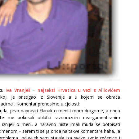
nku
Iva Vranješ – najseksi Hrvatica u vezi s Alilovićem
koji je pristigao iz Slovenije a u kojem se obraća
ušacima”. Komentar prenosimo u cjelosti:
i truda, prvo napraviti članak o meni i mom dragome, a onda
te me pokusali oblatiti raznoraznim neargumentiranim
 iznijeli o meni, a naravno niste imali muda se potpisati
imenom – serem ti se ja onda na takve komentare haha, ja
roblema, oduvijek sam stajala iza svake svoje rečenice i