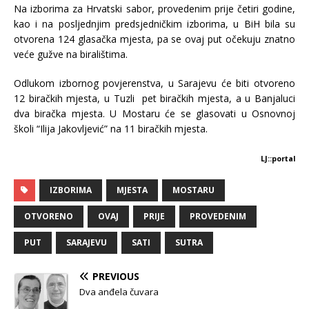
Na izborima za Hrvatski sabor, provedenim prije četiri godine,
kao i na posljednjim predsjedničkim izborima, u BiH bila su
otvorena 124 glasačka mjesta, pa se ovaj put očekuju znatno
veće gužve na biralištima.
Odlukom izbornog povjerenstva, u Sarajevu će biti otvoreno
12 biračkih mjesta, u Tuzli pet biračkih mjesta, a u Banjaluci
dva biračka mjesta. U Mostaru će se glasovati u Osnovnoj
školi “Ilija Jakovljević” na 11 biračkih mjesta.
LJ::portal
IZBORIMA
MJESTA
MOSTARU
OTVORENO
OVAJ
PRIJE
PROVEDENIM
PUT
SARAJEVU
SATI
SUTRA
PREVIOUS
Dva anđela čuvara