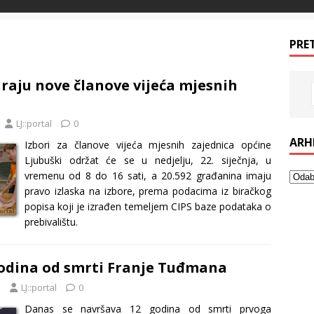
PRE
iraju nove članove vijeća mjesnih
LJ::portal
0
ARH
Izbori za članove vijeća mjesnih zajednica općine
Ljubuški održat će se u nedjelju, 22. siječnja, u
vremenu od 8 do 16 sati, a 20.592 građanina imaju
pravo izlaska na izbore, prema podacima iz biračkog
popisa koji je izrađen temeljem CIPS baze podataka o
prebivalištu.
odina od smrti Franje Tuđmana
1
LJ::portal
0
Danas se navršava 12 godina od smrti prvoga