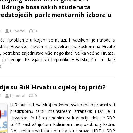
i Udruge bosanskih studenata
edstojećih parlamentarnih izbora u
1
LJ::portal
0
će i probleme u kojem se nalazi, hrvatskom je narodu s
blici Hrvatskoj i izvan nje, s velikim naglaskom na Hrvate
 potrebno zajedništvo više nego ikad. Velika većina Hrvata,
, posjeduje državljanstvo Republike Hrvatske, što im daje
o
dje su BiH Hrvati u cijeloj toj priči?
1
LJ::portal
0
U Republici Hrvatskoj možemo svako malo promatrati
predizbornu farsu mainstream stranaka: HDZ je u
Hrvatskoj (a i šire) sinonim za korupciju dok se SDP
„diči“ zastrašujućom količinom nesposobnog kadra.
No, treba imati na umu da su upravo HDZ i SDP