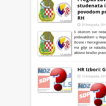
studenata 
povodom pr
RH
25 listopada, 201
S obzirom sve neda
prebivalištem u Repu
Bosne i Hercegovine,
ma gdje se nalazila
aktivno biračko prav
HR Izbori: G
12 listopada, 201