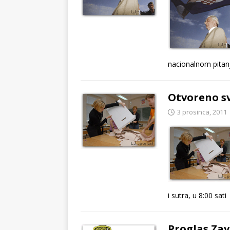
nacionalnom pitanj
Otvoreno sv
3 prosinca, 2011
i sutra, u 8:00 sati
Proglas Zav