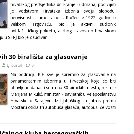
hrvatskog predsjednika dr. Franje Tuđmana, pod čijim
je vodstvom Hrvatska izborila svoju slobodu,
neovisnost i samostalnost. Rođen je 1922. godine u
Velikom Trgovišću, bio je aktivni sudionik
antifašističkog pokreta, a zbog stavova o hrvatskom
u u SFRJ bio je osuđivan
ih 30 birališta za glasovanje
LJ::portal
0
Na području BiH sve je spremno za glasovanje na
parlamentarnim izborima u Hrvatskoj koje će biti
obavljeno danas i sutra na 30 biračkih mjesta, rekla je
Marijana Mikulić, ministar – savjetnik u Veleposlanstvu
Hrvatske u Sarajevu. Iz Ljubuškog su jutros prema
Mostaru otišla tri autobusa glasača, autobusi će voziti
ičajnog kluba hercegovačkih