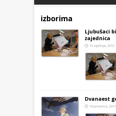
izborima
Ljubušaci b
zajednica
13 siječnja, 2012
Dvanaest g
10 prosinca, 201