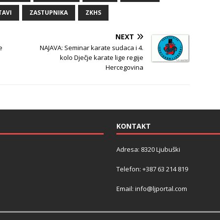
TAVI
ZASTUPNIKA
ZKHS
NEXT
e
NAJAVA: Seminar karate sudaca i 4.
kolo Dječje karate lige regije
Hercegovina
KONTAKT
Adresa: 8320 Ljubuški
Telefon: +387 63 214 819
Email: info@ljportal.com