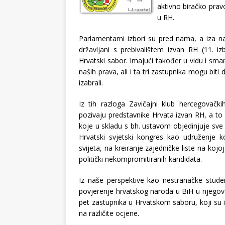
aktivno biračko prav
u RH.
Parlamentarni izbori su pred nama, a iza 
državljani s prebivalištem izvan RH (11. iz
Hrvatski sabor. Imajući također u vidu i sma
naših prava, ali i ta tri zastupnika mogu biti
izabrali.
Iz tih razloga Zavičajni klub hercegovač
pozivaju predstavnike Hrvata izvan RH, a to
koje u skladu s bh. ustavom objedinjuje sve 
Hrvatski svjetski kongres kao udruženje 
svijeta, na kreiranje zajedničke liste na kojoj
politički nekompromitiranih kandidata.
Iz naše perspektive kao nestranačke stud
povjerenje hrvatskog naroda u BiH u njegov
pet zastupnika u Hrvatskom saboru, koji su iz
na različite ocjene.