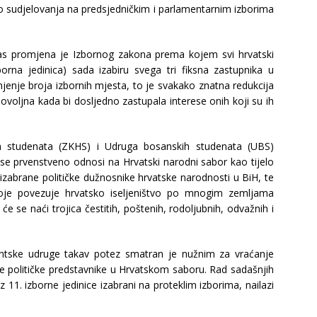
o sudjelovanja na predsjedničkim i parlamentarnim izborima
nas promjena je Izbornog zakona prema kojem svi hrvatski
borna jedinica) sada izabiru svega tri fiksna zastupnika u
njenje broja izbornih mjesta, to je svakako znatna redukcija
 dovoljna kada bi dosljedno zastupala interese onih koji su ih
kih studenata (ZKHS) i Udruga bosanskih studenata (UBS)
 se prvenstveno odnosi na Hrvatski narodni sabor kao tijelo
izabrane političke dužnosnike hrvatske narodnosti u BiH, te
koje povezuje hrvatsko iseljeništvo po mnogim zemljama
 će se naći trojica čestitih, poštenih, rodoljubnih, odvažnih i
entske udruge takav potez smatran je nužnim za vraćanje
e političke predstavnike u Hrvatskom saboru. Rad sadašnjih
 11. izborne jedinice izabrani na proteklim izborima, nailazi