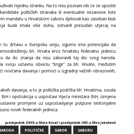
đivati nijednu stranku. Na to nisu pozvani niti će se upustiti
kandidate političkih stranaka ili eventualne nezavisne liste
ećem mandatu u Hrvatskom saboru djelovali kao zaseban klub
koja bude imala više sluha, ostvarili presudan utjecaj na
i tu državu u Europsku uniju, sigurno ima potencijala da
moodređenju bh. Hrvata kroz hrvatsku federalnu jedinicu
etu da do znanja da nisu zaboravili taj dio svog naroda.
ada svoju ustavnu obvezu “brige” za bh. Hrvate, međutim
jući novčana davanja i pomoći u izgradnji važnih obrazovnih,
akvih davanja, a to je politička podrška bh. Hrvatima, osuda
ji BiH i opstrukcija u uspostavi Vijeća ministara BiH, izmjena
stavne promjene uz uspostavljanje potpune teritorijalne
osno novih federalnih jedinica.
predsjednik ZKHS-a Mate Kovač i predsjednik UBS-a Miro Jakešević
NARODA
POLITIČKE
SABOR
SABORU