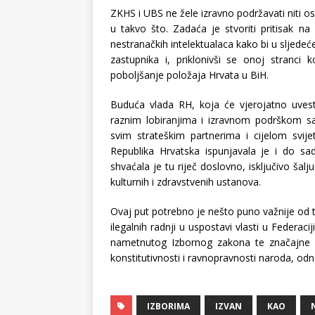
ZKHS i UBS ne žele izravno podržavati niti osu
u takvo što. Zadaća je stvoriti pritisak na 
nestranačkih intelektualaca kako bi u sljed
zastupnika i, priklonivši se onoj stranci 
poboljšanje položaja Hrvata u BiH.
Buduća vlada RH, koja će vjerojatno uvest
raznim lobiranjima i izravnom podrškom sa
svim strateškim partnerima i cijelom svij
Republika Hrvatska ispunjavala je i do s
shvaćala je tu riječ doslovno, isključivo šal
kulturnih i zdravstvenih ustanova.
Ovaj put potrebno je nešto puno važnije od t
ilegalnih radnji u uspostavi vlasti u Federaci
nametnutog Izbornog zakona te značajne u
konstitutivnosti i ravnopravnosti naroda, odn
IZBORIMA
IZVAN
KAO