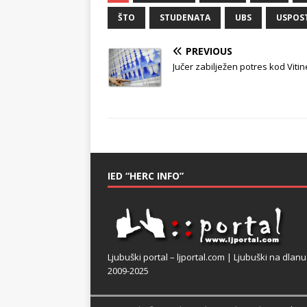
ŠTO
STUDENATA
UBS
USPOS
PREVIOUS
Jučer zabilježen potres kod Vitin
IED “HERC INFO”
Ljubuški portal – ljportal.com | Ljubuški na dlanu
2009-2025