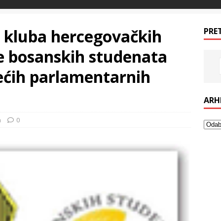
g kluba hercegovačkih
PRE
e bosanskih studenata
ćih parlamentarnih
ARH
a
0