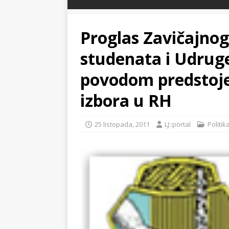
Proglas Zavičajno
studenata i Udrug
povodom predstoje
izbora u RH
25 listopada, 2011
LJ::portal
Politik